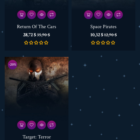
Return Of The Cars
Space Pirates
Precio
Precio
Precio
Precio
28,72 $
10,32 $
35,90 $
12,90 $
base
base
-20%
Target: Terror