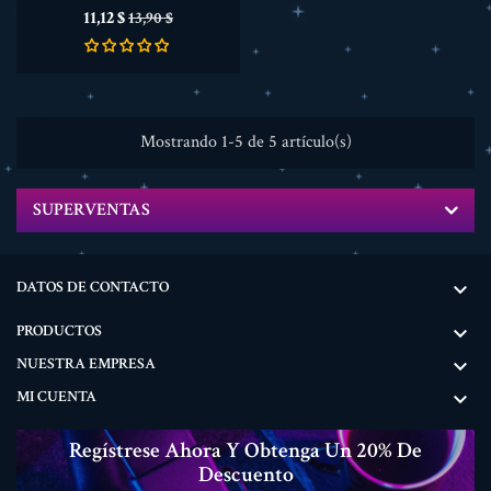
Precio
Precio
11,12 $
13,90 $
base
Mostrando 1-5 de 5 artículo(s)
SUPERVENTAS
DATOS DE CONTACTO

PRODUCTOS

NUESTRA EMPRESA

MI CUENTA

Regístrese Ahora Y Obtenga Un 20% De
Descuento