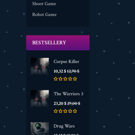
Shoot Game
Robot Game
BESTSELLERY
Corpse Killer
Cena
Cena
10,32 $
12,90 $
podstawowa
The Warriors 3
Cena
Cena
23,20 $
29,00 $
podstawowa
Drug Wars