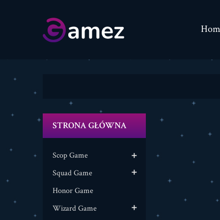
Hom
STRONA GŁÓWNA
Scop Game

Squad Game

Honor Game
Wizard Game
