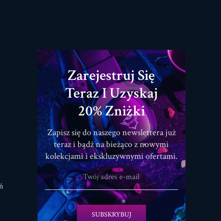
Zarejestruj Się
Teraz I Uzyskaj
20% Zniżki
Zapisz się do naszego newslettera już
teraz i bądź na bieżąco z nowymi
kolekcjami i ekskluzywnymi ofertami.
ń
SUBSKRYBUJ