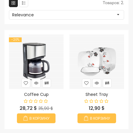
Товаров: 2.
Relevance

-20%
Coffee Cup
Sheet Tray
Цена
Базовая
Цена
28,72 $
12,90 $
35,90 $
цена
В КОРЗИНУ
В КОРЗИНУ