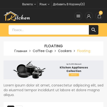
Валюта:
Язык:
Добавить В Корзину(0)
0


FLOATING
Главная
Coffee Cup
Cookers
Floating
Lorem ipsum dolor sit amet, consectetur adipiscing elit, sed
do eiusmod tempor incididunt ut labore et dolore magna
aliqua.