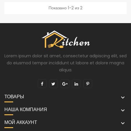
Показано 1-2 из 2
Lorem ipsum dolor sit amet, consectetur adipiscing elit, sed
do eiusmod tempor incididunt ut labore et dolore magna
aliqua.
ТОВАРЫ

НАША КОМПАНИЯ

МОЙ АККАУНТ
