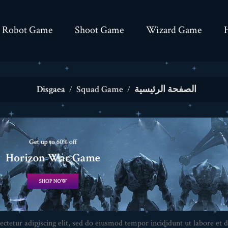
Robot Game
Shoot Game
Wizard Game
الصفحة الرئيسية
Squad Game
Disgaea
ctetur adipiscing elit, sed do eiusmod tempor incididunt ut labore et d