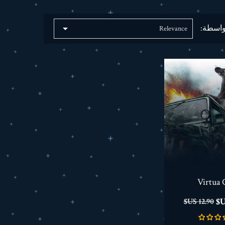

واسطة:
Relevance
Virtua 
السعر
12.90 US$
الأساسي