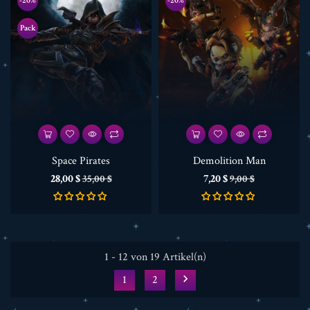
-20%
-20%
Pack
Space Pirates
Demolition Man
Preis
Verkaufspreis
Preis
Verkaufspreis
28,00 $
7,20 $
35,00 $
9,00 $
1 - 12 von 19 Artikel(n)

1
2