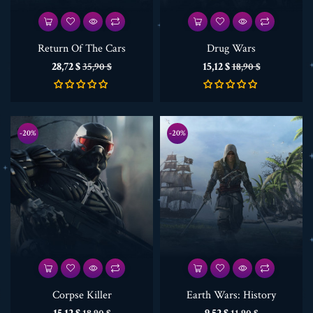
Return Of The Cars
Drug Wars
Preis
Verkaufspreis
Preis
Verkaufspreis
28,72 $
15,12 $
35,90 $
18,90 $
-20%
-20%
Corpse Killer
Earth Wars: History
Preis
Verkaufspreis
Preis
Verkaufspreis