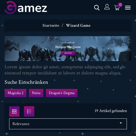
0

Startseite
Wizard Game
Lorem ipsum dolor sit amet, consectetur adipiscing elit, sed do
eiusmod tempor incididunt ut labore et dolore magna aliqua.
Suche Einschränken
Magicka 2
Noita
Dragon's Dogma
19 Artikel gefunden

Relevance