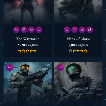
The Warriors 3
Plans Of Gloria
Preis
Verkaufspreis
Preis
Verkaufspreis
23,20 $
9,00 $
29,00 $
29,00 $
-20%
-20%