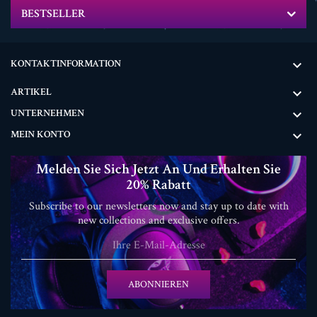
BESTSELLER
KONTAKTINFORMATION

ARTIKEL

UNTERNEHMEN

MEIN KONTO

Melden Sie Sich Jetzt An Und Erhalten Sie
20% Rabatt
Subscribe to our newsletters now and stay up to date with
new collections and exclusive offers.
ABONNIEREN