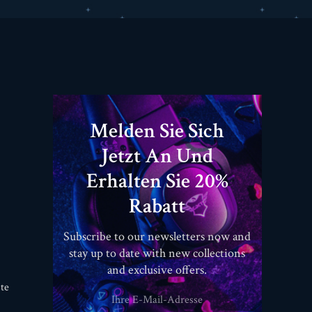
Melden Sie Sich
Jetzt An Und
Erhalten Sie 20%
Rabatt
Subscribe to our newsletters now and
stay up to date with new collections
and exclusive offers.
te