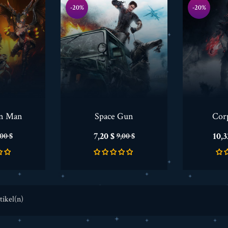
-20%
-20%
on Man
Space Gun
Corp
erkaufspreis
Preis
Verkaufspreis
Prei
7,20 $
10,3
,00 $
9,00 $
tikel(n)