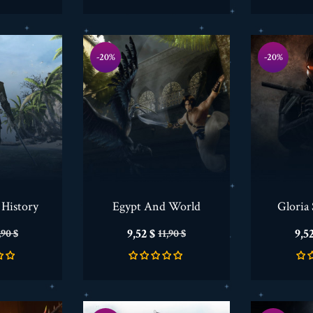
-20%
-20%
 History
Egypt And World
Gloria
erkaufspreis
Preis
Verkaufspreis
Pre
9,52 $
9,5
,90 $
11,90 $