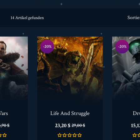
Sortie
14 Artikel gefunden
-20%
-20%
Wars
Life And Struggle
Dr
erkaufspreis
Preis
Verkaufspreis
Pre
23,20 $
15,1
,90 $
29,00 $