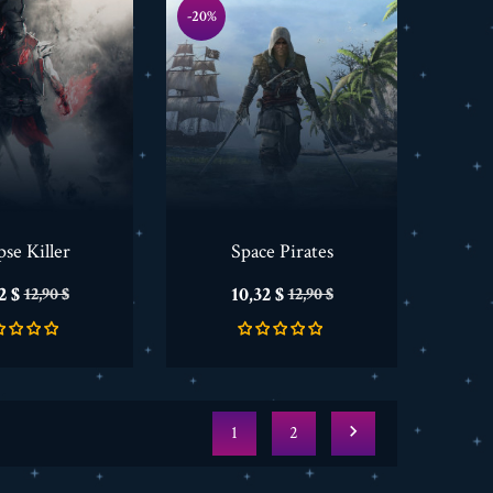
-20%
se Killer
Space Pirates
s
Verkaufspreis
Preis
Verkaufspreis
2 $
10,32 $
12,90 $
12,90 $

1
2