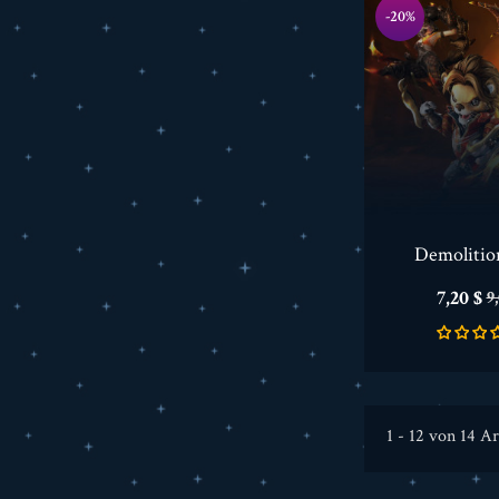
-20%
Demoliti
Preis
V
7,20 $
9
1 - 12 von 14 Ar