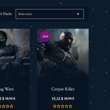

rt Nach:
Relevance
-20%
ug Wars
Corpse Killer
is
Verkaufspreis
Preis
Verkaufspreis
2 $
15,12 $
18,90 $
18,90 $