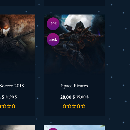
-20%
Pack
 Soccer 2018
Space Pirates
is
Verkaufspreis
Preis
Verkaufspreis
2 $
28,00 $
11,90 $
35,00 $