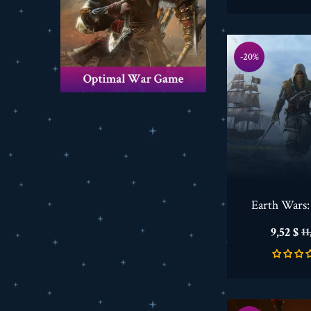
-20%
Earth Wars:
Preis
V
9,52 $
11