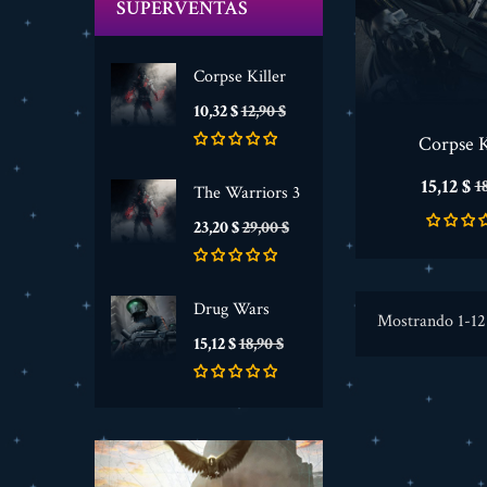
SUPERVENTAS
Corpse Killer
Precio
Precio
10,32 $
12,90 $
base
Corpse K
Precio
P
15,12 $
1
The Warriors 3
b
Precio
Precio
23,20 $
29,00 $
base
Drug Wars
Mostrando 1-12 
Precio
Precio
15,12 $
18,90 $
base