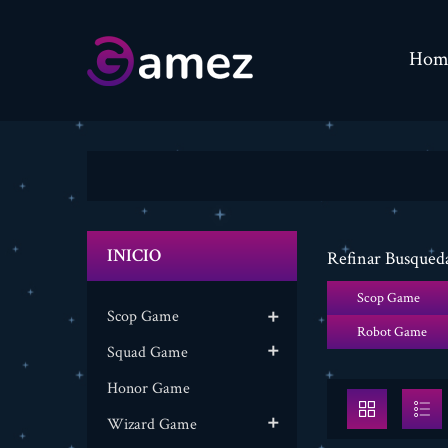
Hom
INICIO
Refinar Busqued
Scop Game
Scop Game

Robot Game
Squad Game

Honor Game
Wizard Game
