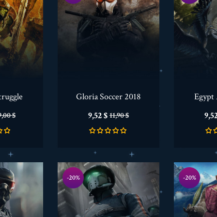
truggle
Gloria Soccer 2018
Egypt
recio
Precio
Precio
Pre
9,52 $
9,5
9,00 $
11,90 $
ase
base
-20%
-20%