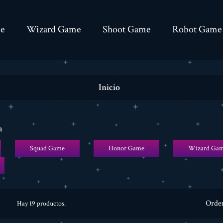
e
Wizard Game
Shoot Game
Robot Game
Inicio
a
Squad Game
Honor Game
Wizard Ga
Orde
Hay 19 productos.