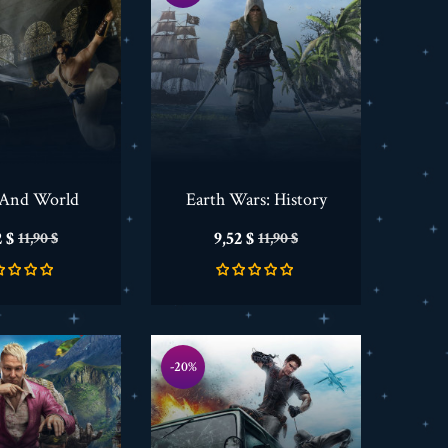
 And World
Earth Wars: History
cio
Precio
Precio
Precio
2 $
9,52 $
11,90 $
11,90 $
base
base
-20%