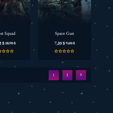
st Squad
Space Gun
cio
Precio
Precio
Precio
2 $
7,20 $
18,90 $
9,00 $
base
base

1
2