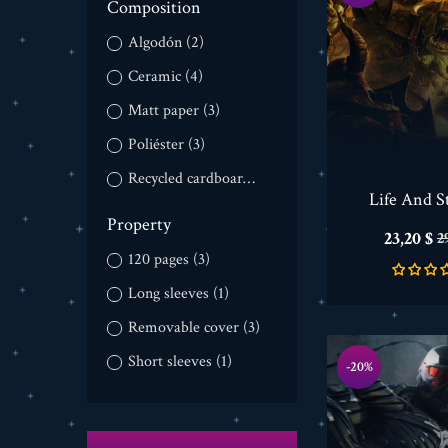
Composition
Algodón
(2)
Ceramic
(4)
Matt paper
(3)
Poliéster
(3)
Recycled cardboard
(3)
Life And S
Property
Precio
P
23,20 $
2
b
120 pages
(3)
Long sleeves
(1)
Removable cover
(3)
Short sleeves
(1)
-20%