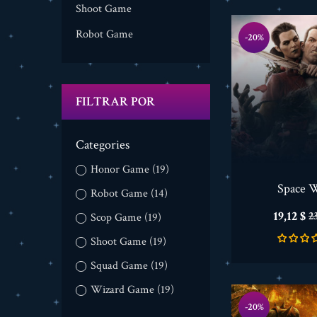
Shoot Game
Robot Game
-20%
FILTRAR POR
Categories
Honor Game
(19)
Space 
Robot Game
(14)
Precio
P
19,12 $
23
Scop Game
(19)
b
Shoot Game
(19)
Squad Game
(19)
Wizard Game
(19)
-20%