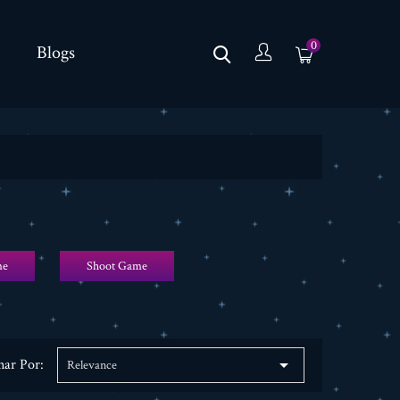
0
Blogs
me
Shoot Game

nar Por:
Relevance