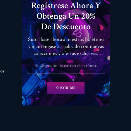
Regístrese Ahora Y
Obtenga Un 20%
De Descuento
Suscríbase ahora a nuestros boletines
y manténgase actualizado con nuevas
colecciones y ofertas exclusivas.
eos
SUSCRIBIR