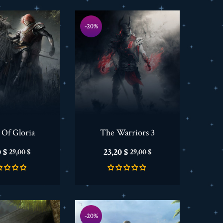
-20%
 Of Gloria
The Warriors 3
cio
Precio
Precio
Precio
 $
23,20 $
29,00 $
29,00 $
base
base
-20%