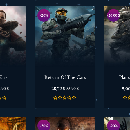
-20%
-20,00 $
Wars
Return Of The Cars
Plans
recio
Precio
Precio
Pre
28,72 $
9,00
,90 $
35,90 $
ase
base
-20%
-20%