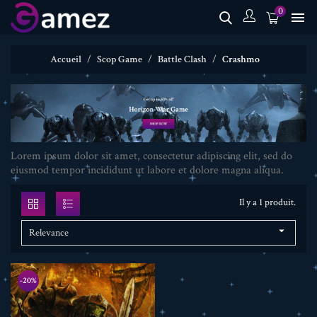
0

Accueil
Scop Game
Battle Clash
Crashmo
Lorem ipsum dolor sit amet, consectetur adipiscing elit, sed do
eiusmod tempor incididunt ut labore et dolore magna aliqua.
Il y a 1 produit.

Relevance
-20%