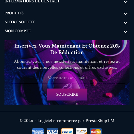
INFORMATIONS DE CONTACT

PRODUITS

NOTRE SOCIÉTÉ

MON COMPTE

Inscrivez-Vous Maintenant Et Obtenez 20%
De Réduction
Abonnez-vous à nos newsletters maintenant et restez au
courant des nouvelles collections et offres exclusives.
SOUSCRIRE
© 2026 - Logiciel e-commerce par PrestaShop™