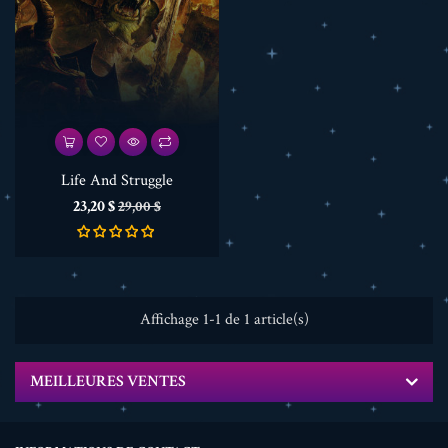
Life And Struggle
Prix
Prix
23,20 $
29,00 $
de
base
Affichage 1-1 de 1 article(s)
MEILLEURES VENTES