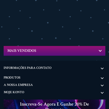
MAIS VENDIDOS
INFORMAÇÕES PARA CONTATO

PRODUTOS

A NOSSA EMPRESA

MOJE KONTO

Inscreva-Se Agora E Ganhe 20% De