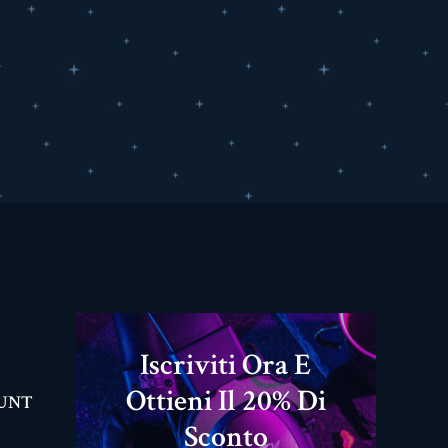
Iscriviti Ora E
Ottieni Il 20% Di
OUNT
Sconto