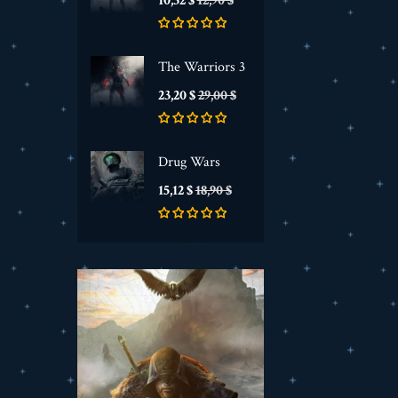
10,32 $
12,90 $
base
The Warriors 3
Prezzo
Prezzo
23,20 $
29,00 $
base
Drug Wars
Prezzo
Prezzo
15,12 $
18,90 $
base