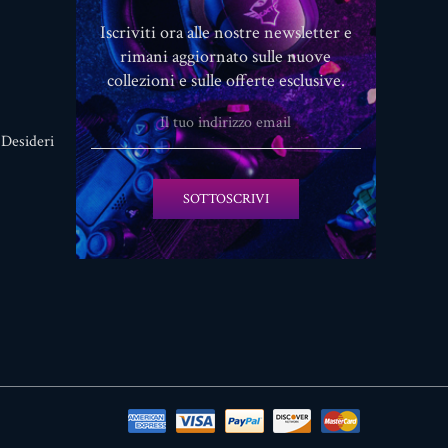
Iscriviti ora alle nostre newsletter e
rimani aggiornato sulle nuove
collezioni e sulle offerte esclusive.
 Desideri
SOTTOSCRIVI