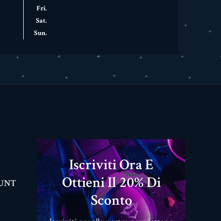
Fri.
Sat.
Sun.
Iscriviti Ora E
Ottieni Il 20% Di
OUNT
Sconto