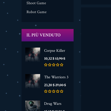
Shoot Game
Robot Game
IL PIÙ VENDUTO
Corpse Killer
Prezzo
Prezzo
10,32 $
12,90 $
base
The Warriors 3
Prezzo
Prezzo
23,20 $
29,00 $
base
Drug Wars