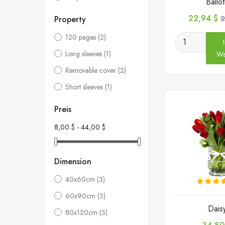
Ballo
Preis
V
22,94 $
Property
2
120 pages
(2)
Long sleeves
(1)
Wa
Removable cover
(2)
Short sleeves
(1)
Preis
8,00 $ - 44,00 $
Dimension
40x60cm
(3)
60x90cm
(3)
Dais
80x120cm
(3)
Preis