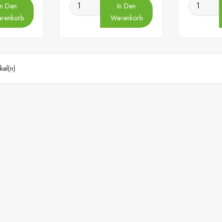
In Den
In Den
renkorb
Warenkorb
kel(n)