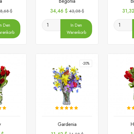
ta
Begonia
B
erkaufspreis
Preis
Verkaufspreis
Preis
34,46 $
31,3
8,68 $
43,08 $
In Den
In Den
renkorb
Warenkorb
-20%
y
Gardenia
H
Preis
Verkaufspreis
P