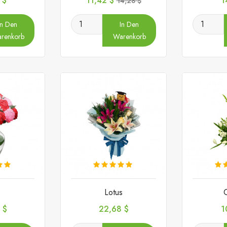
 $
11,42 $
1
14,28 $
In Den
In Den
renkorb
Warenkorb
Lotus
Preis
P
 $
22,68 $
1