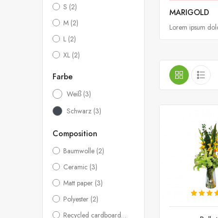
S
(2)
MARIGOLD
M
(2)
Lorem ipsum dolor
L
(2)
XL
(2)
Farbe
Weiß
(3)
Schwarz
(3)
Composition
Baumwolle
(2)
Ceramic
(3)
Matt paper
(3)
Polyester
(2)
Recycled cardboard
(2)