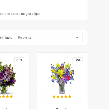
abore et dolore magna aliqua.

ert Nach:
Relevanz
-10%
-20%