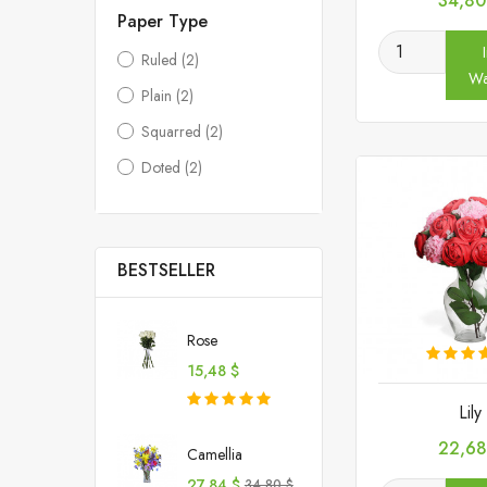
34,80
Paper Type
Ruled
(2)
Wa
Plain
(2)
Squarred
(2)
Doted
(2)
BESTSELLER
Rose
Preis
15,48 $
Lily
Preis
22,68
Camellia
Preis
Verkaufspreis
27,84 $
34,80 $