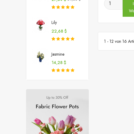
Wa
Lily
Preis
22,68 $
1 - 12 von 16 Arti
Jasmine
Preis
14,28 $