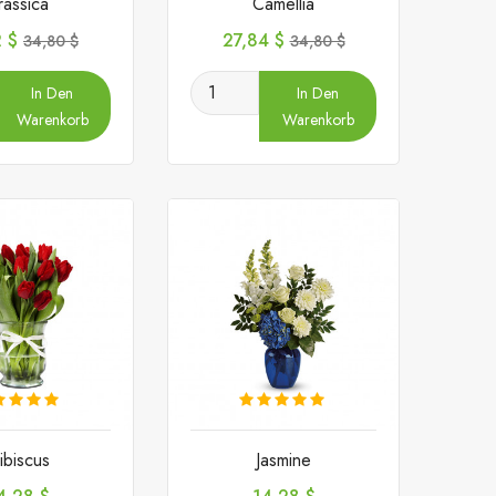
rassica
Camellia
Verkaufspreis
Preis
Verkaufspreis
2 $
27,84 $
34,80 $
34,80 $
In Den
In Den
Warenkorb
Warenkorb
ibiscus
Jasmine
reis
Preis