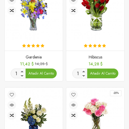
Gardenia
Hibiscus
Precio
Precio
Precio
11,42 $
14,28 $
14,28 $
base
Añadir Al Carrito
Añadir Al Carrito
-20%