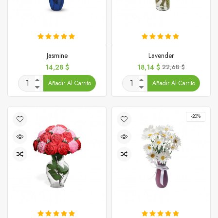
Jasmine
Lavender
Precio
Precio
Precio
14,28 $
18,14 $
22,68 $
base
Añadir Al Carrito
Añadir Al Carrito
-20%