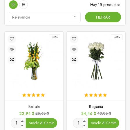
Hay 15 productos.

Relevancia
FILTRAR
-20%
-20%
Ballota
Begonia
Precio
Precio
Precio
Precio
22,94 $
28,68 $
34,46 $
43,08 $
base
base
Añadir Al Carrito
Añadir Al Carrito