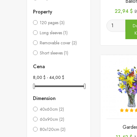
Ballo
Cena
C
22,94 $
Property
2
p
120 pages
(3)
D
Long sleeves
(1)
K
Removable cover
(2)
Short sleeves
(1)
Cena
8,00 $ - 44,00 $
Dimension
40x60cm
(2)
60x90cm
(2)
Garden
80x120cm
(2)
Cena
C