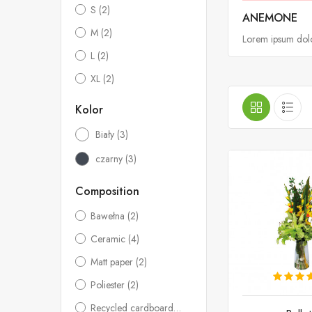
S
(2)
ANEMONE
M
(2)
Lorem ipsum dolor
L
(2)
XL
(2)
Kolor
Biały
(3)
czarny
(3)
Composition
Bawełna
(2)
Ceramic
(4)
Matt paper
(2)
Poliester
(2)
Recycled cardboard
(3)