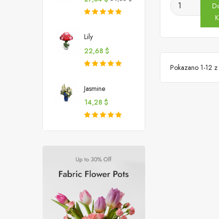
D
podstawowa
K
Lily
Cena
22,68 $
Pokazano 1-12 z 
Jasmine
Cena
14,28 $