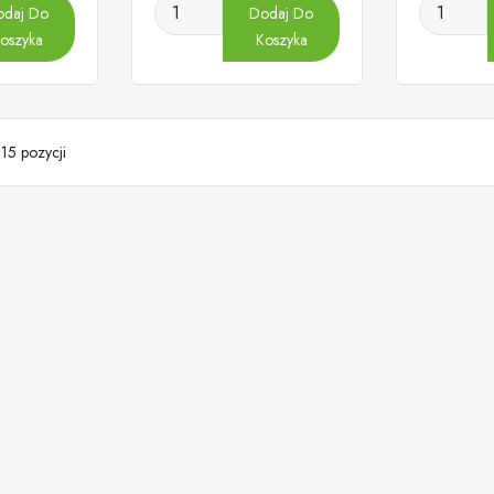
odaj Do
Dodaj Do
oszyka
Koszyka
15 pozycji