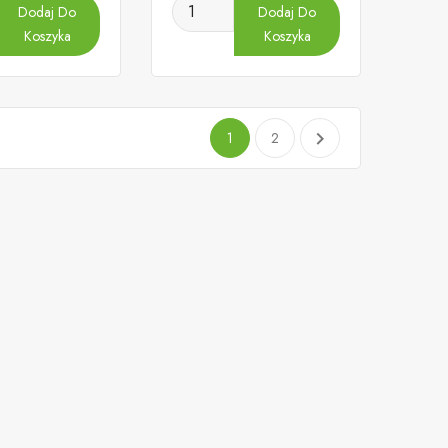
Dodaj Do
Dodaj Do
Koszyka
Koszyka

1
2