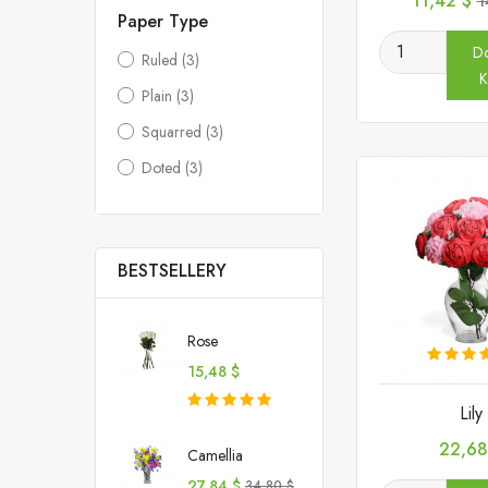
11,42 $
1
p
Paper Type
D
Ruled
(3)
K
Plain
(3)
Squarred
(3)
Doted
(3)
BESTSELLERY
Rose
Cena
15,48 $
Lily
Cena
22,68
Camellia
Cena
Cena
27,84 $
34,80 $