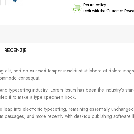
Return policy
(edit with the Customer Rea
RECENZJE
ng elit, sed do eiusmod tempor incididunt ut labore et dolore magn
ea commodo consequat.
g and typesetting industry. Lorem Ipsum has been the industry's s
bled it to make a type specimen book.
the leap into electronic typesetting, remaining essentially unchange
um passages, and more recently with desktop publishing software 