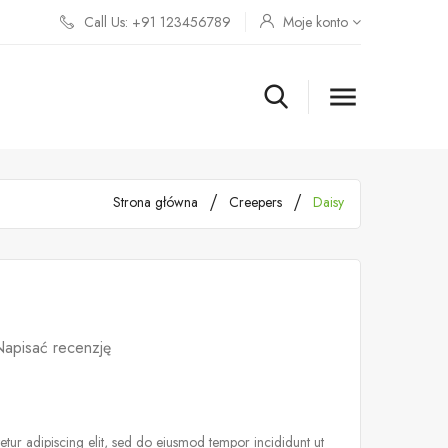
Call Us: +91 123456789
Moje konto

Strona główna
Creepers
Daisy
apisać recenzję
tur adipiscing elit, sed do eiusmod tempor incididunt ut