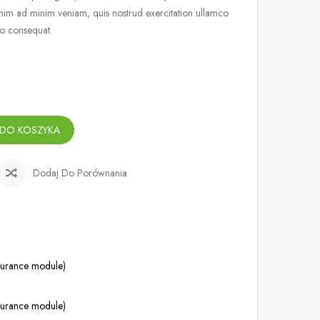
nim ad minim veniam, quis nostrud exercitation ullamco
do consequat.
 DO KOSZYKA
Dodaj Do Porównania
ssurance module)
ssurance module)