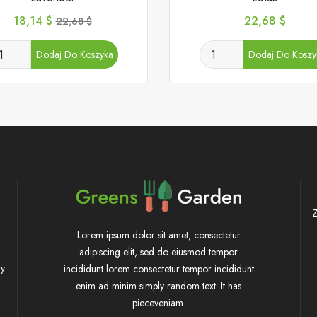
Cena
Cena
Cena
18,14 $
22,68 $
22,68 $
podstawowa
Dodaj Do Koszyka
Dodaj Do Koszy
Z
Lorem ipsum dolor sit amet, consectetur
adipiscing elit, sed do eiusmod tempor
ty
incididunt lorem consectetur tempor incididunt
enim ad minim simply random text. It has
pieceveniam.