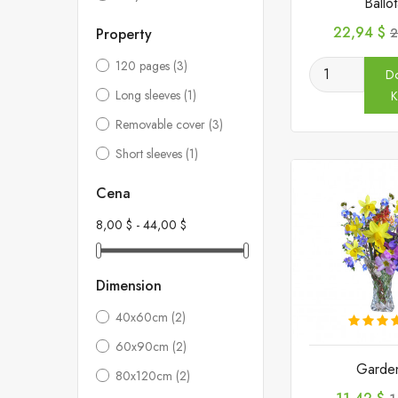
Ballo
Cena
C
22,94 $
Property
2
p
120 pages
(3)
D
Long sleeves
(1)
K
Removable cover
(3)
Short sleeves
(1)
Cena
8,00 $ - 44,00 $
Dimension
40x60cm
(2)
60x90cm
(2)
Garden
80x120cm
(2)
Cena
C