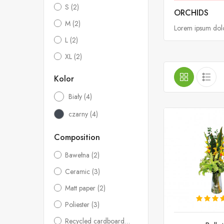
S
(2)
ORCHIDS
M
(2)
Lorem ipsum dolor
L
(2)
XL
(2)
Kolor
Biały
(4)
czarny
(4)
Composition
Bawełna
(2)
Ceramic
(3)
Matt paper
(2)
Poliester
(3)
Recycled cardboard
(3)