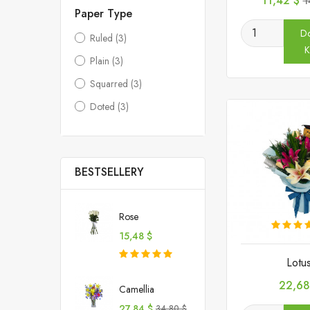
11,42 $
1
p
Paper Type
D
Ruled
(3)
K
Plain
(3)
Squarred
(3)
Doted
(3)
BESTSELLERY
Rose
Cena
15,48 $
Lotu
Cena
22,68
Camellia
Cena
Cena
27,84 $
34,80 $