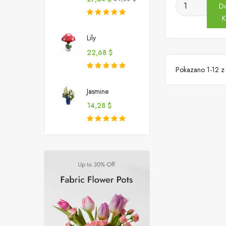
D
podstawowa
K
Lily
Cena
22,68 $
Pokazano 1-12 z 
Jasmine
Cena
14,28 $