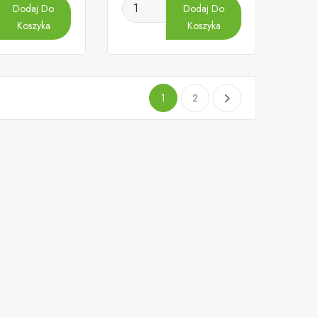
Dodaj Do
Dodaj Do
Koszyka
Koszyka

1
2