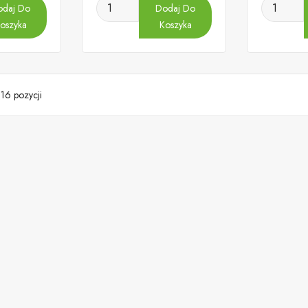
odaj Do
Dodaj Do
oszyka
Koszyka
16 pozycji