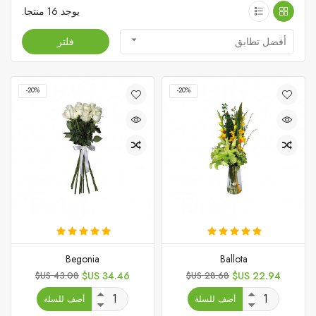
يوجد 16 منتجا.

أفضل تطابق
فلتر
‎-20%
‎-20%
Begonia
Ballota
السعر
السعر
السعر
السعر
43.08 US$
34.46 US$
28.68 US$
22.94 US$
الأساسي
الأساسي
أضف للسلة
أضف للسلة