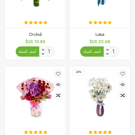
Orchid
Lotus
السعر
السعر
10.80 US$
22.68 US$
أضف للسلة
أضف للسلة
‎-20%