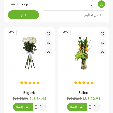
يوجد 15 منتجا.

أفضل تطابق
فلتر
‎-20%
‎-20%
Begonia
Ballota
السعر
السعر
السعر
السعر
43.08 US$
34.46 US$
28.68 US$
22.94 US$
الأساسي
الأساسي
أضف للسلة
أضف للسلة