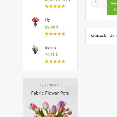
Adi
normal
C
Lily
Preço
22,68 $
Mostrando 1-12 de
Jasmine
Preço
14,28 $