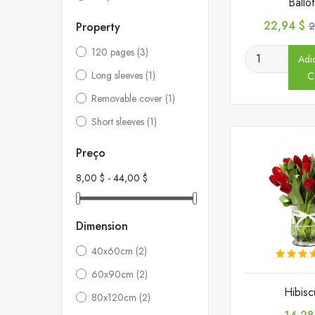
Ballo
Preço
P
22,94 $
Property
2
n
120 pages
(3)
Adi
Long sleeves
(1)
C
Removable cover
(1)
Short sleeves
(1)
Preço
8,00 $ - 44,00 $
Dimension
40x60cm
(2)
60x90cm
(2)
Hibisc
80x120cm
(2)
Preço