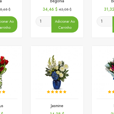
ta
Begonia
B
reço
Preço
Preço
Preç
34,46 $
31,3
8,68 $
43,08 $
ormal
normal
cionar Ao
Adicionar Ao
arrinho
Carrinho
us
Jasmine
Preço
P