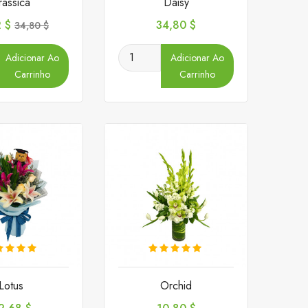
rassica
Daisy
o
Preço
Preço
2 $
34,80 $
34,80 $
normal
Adicionar Ao
Adicionar Ao
Carrinho
Carrinho
Lotus
Orchid
reço
Preço