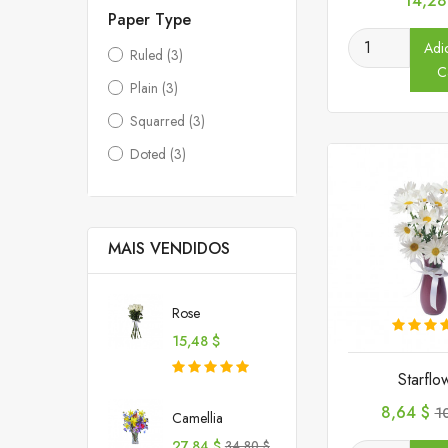
14,28
Paper Type
Adi
Ruled
(3)
C
Plain
(3)
Squarred
(3)
Doted
(3)
MAIS VENDIDOS
Rose
Preço
15,48 $
Starflo
Preço
P
8,64 $
1
Camellia
n
Preço
Preço
27,84 $
34,80 $