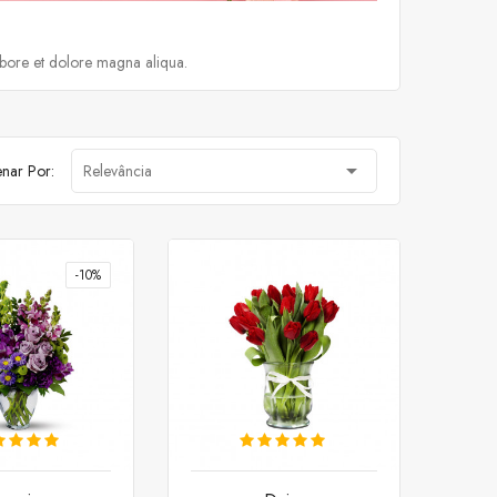
abore et dolore magna aliqua.

nar Por:
Relevância
-10%