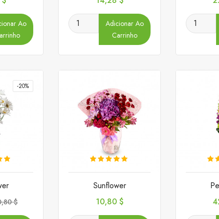
 $
14,28 $
2
cionar Ao
Adicionar Ao
arrinho
Carrinho
-20%
wer
Sunflower
Pe
reço
Preço
P
10,80 $
4
0,80 $
ormal