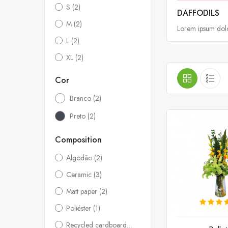
S
(2)
DAFFODILS
M
(2)
Lorem ipsum dolor
L
(2)
XL
(2)
Cor
Branco
(2)
Preto
(2)
Composition
Algodão
(2)
Ceramic
(3)
Matt paper
(2)
Poliéster
(1)
Recycled cardboard
(3)