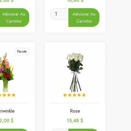
2,68 $
10,80 $
Adicionar Ao
Adicionar Ao
Carrinho
Carrinho
Pacote
riwinkle
Rose
reço
Preço
2,00 $
15,48 $