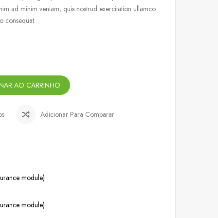
nim ad minim veniam, quis nostrud exercitation ullamco
do consequat.
ONAR AO CARRINHO
os
Adicionar Para Comparar
ssurance module)
ssurance module)