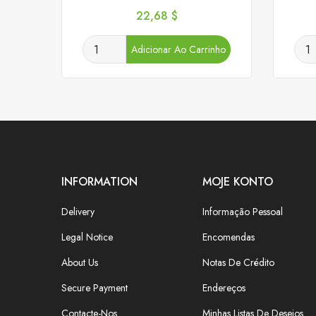
Preço
22,68 $
Adicionar Ao Carrinho
INFORMATION
MOJE KONTO
Delivery
Informação Pessoal
Legal Notice
Encomendas
About Us
Notas De Crédito
Secure Payment
Endereços
Contacte-Nos
Minhas Listas De Desejos