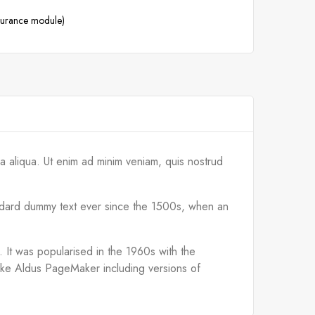
ssurance module)
a aliqua. Ut enim ad minim veniam, quis nostrud
tandard dummy text ever since the 1500s, when an
d. It was popularised in the 1960s with the
like Aldus PageMaker including versions of