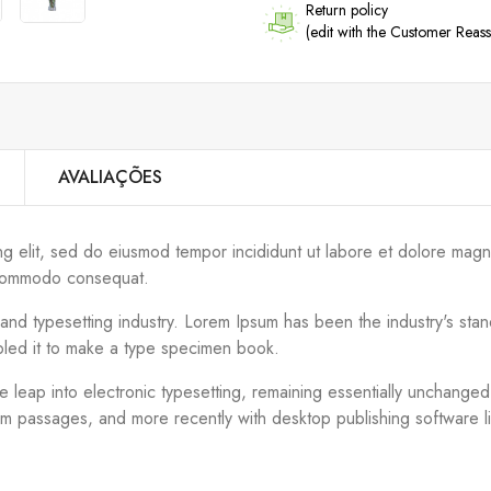
Return policy
(edit with the Customer Rea
AVALIAÇÕES
ng elit, sed do eiusmod tempor incididunt ut labore et dolore magn
ea commodo consequat.
g and typesetting industry. Lorem Ipsum has been the industry's s
bled it to make a type specimen book.
the leap into electronic typesetting, remaining essentially unchange
um passages, and more recently with desktop publishing software 