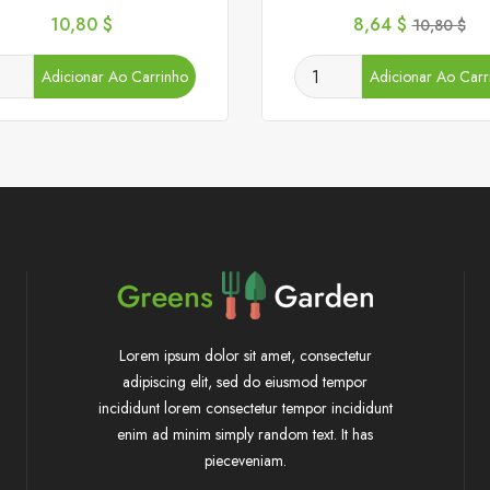
Preço
Preço
Preço
10,80 $
8,64 $
10,80 $
normal
Adicionar Ao Carrinho
Adicionar Ao Carr
Lorem ipsum dolor sit amet, consectetur
adipiscing elit, sed do eiusmod tempor
incididunt lorem consectetur tempor incididunt
enim ad minim simply random text. It has
pieceveniam.