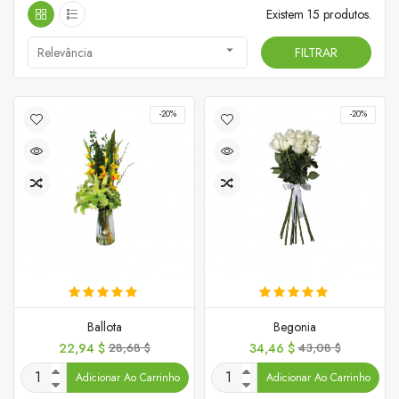
Existem 15 produtos.

Relevância
FILTRAR
-20%
-20%
Ballota
Begonia
Preço
Preço
Preço
Preço
22,94 $
28,68 $
34,46 $
43,08 $
normal
normal
Adicionar Ao Carrinho
Adicionar Ao Carrinho