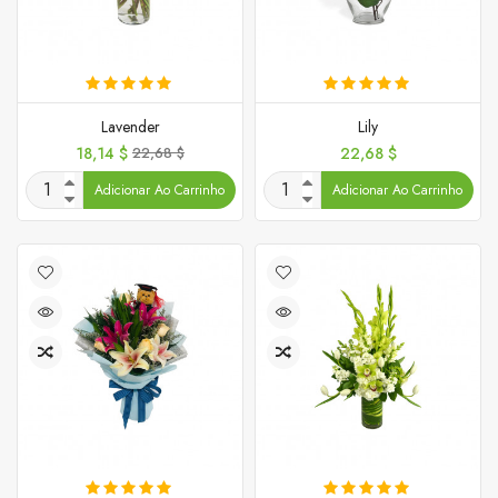
Lavender
Lily
Preço
Preço
Preço
18,14 $
22,68 $
22,68 $
normal
Adicionar Ao Carrinho
Adicionar Ao Carrinho