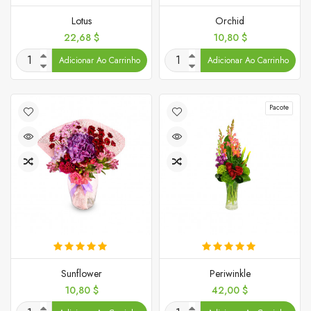
Lotus
Orchid
Preço
Preço
22,68 $
10,80 $
Adicionar Ao Carrinho
Adicionar Ao Carrinho
Pacote
Sunflower
Periwinkle
Preço
Preço
10,80 $
42,00 $