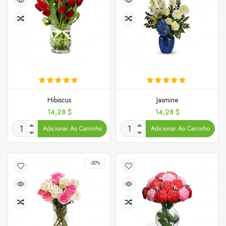
Hibiscus
Jasmine
Preço
Preço
14,28 $
14,28 $
Adicionar Ao Carrinho
Adicionar Ao Carrinho
-20%