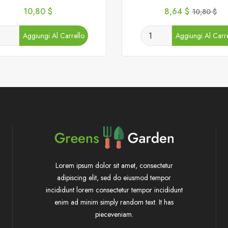
Prezzo
Prezzo
Prezzo
10,80 $
8,64 $
10,80 $
base
Aggiungi Al Carrello
Aggiungi Al Carre
Lorem ipsum dolor sit amet, consectetur
adipiscing elit, sed do eiusmod tempor
incididunt lorem consectetur tempor incididunt
enim ad minim simply random text. It has
pieceveniam.