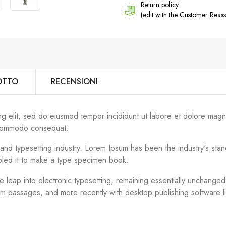
Return policy
(edit with the Customer Rea
OTTO
RECENSIONI
ng elit, sed do eiusmod tempor incididunt ut labore et dolore magn
ea commodo consequat.
g and typesetting industry. Lorem Ipsum has been the industry's s
bled it to make a type specimen book.
the leap into electronic typesetting, remaining essentially unchange
um passages, and more recently with desktop publishing software 