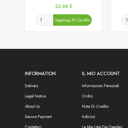
Prezzo
22,68 $
Aggiungi Al Carrello
INFORMATION
IL MIO ACCOUNT
Delivery
Informazioni Personali
Legal Notice
Ordini
About Us
Note Di Credito
Secure Payment
Indirizzi
Contattaci
Le Mie Liste Dei Desideri