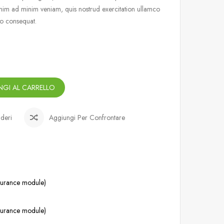
nim ad minim veniam, quis nostrud exercitation ullamco
do consequat.
GI AL CARRELLO
ideri
Aggiungi Per Confrontare
ssurance module)
ssurance module)