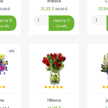
ia
Brassica
C
rezzo
Prezzo
Prezzo
Prez
31,32 $
27,8
3,08 $
34,80 $
ase
base
iungi Al
Aggiungi Al
arrello
Carrello
-20%
ia
Hibiscus
J
rezzo
Prezzo
P