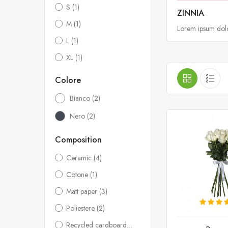
S
(1)
ZINNIA
M
(1)
Lorem ipsum dolor
L
(1)
XL
(1)
Colore
Bianco
(2)
Nero
(2)
Composition
Ceramic
(4)
Cotone
(1)
Matt paper
(3)
Poliestere
(2)
Recycled cardboard
(1)