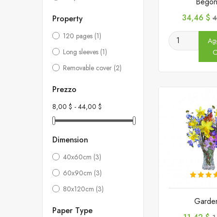
Begon
Prezzo
P
34,46 $
Property
4
b
120 pages
(1)
Agg
Long sleeves
(1)
C
Removable cover
(2)
Prezzo
8,00 $ - 44,00 $
Dimension
40x60cm
(3)
60x90cm
(3)
80x120cm
(3)
Garden
Paper Type
Prezzo
P