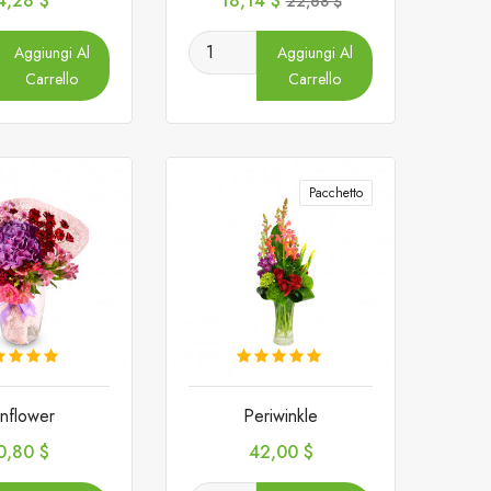
4,28 $
18,14 $
22,68 $
base
Aggiungi Al
Aggiungi Al
Carrello
Carrello
Pacchetto
nflower
Periwinkle
rezzo
Prezzo
0,80 $
42,00 $