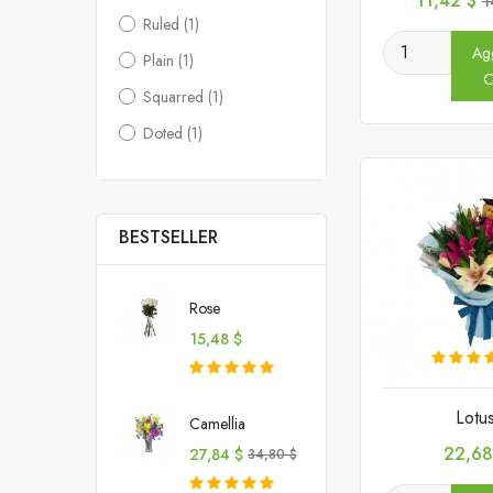
11,42 $
1
b
Ruled
(1)
Agg
Plain
(1)
C
Squarred
(1)
Doted
(1)
BESTSELLER
Rose
Prezzo
15,48 $
Lotu
Camellia
Prezz
22,68
Prezzo
Prezzo
27,84 $
34,80 $
base