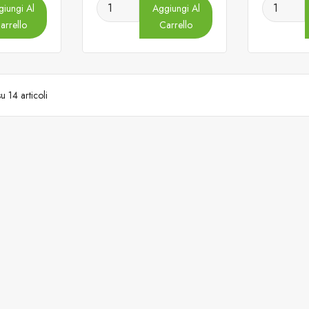
iungi Al
Aggiungi Al
arrello
Carrello
su 14 articoli