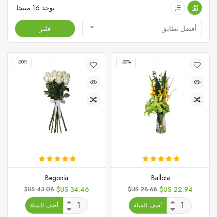
يوجد 16 منتجا.

أفضل تطابق
فلتر
‎-20%
‎-20%
Begonia
Ballota
السعر
السعر
السعر
السعر
43.08 US$
34.46 US$
28.68 US$
22.94 US$
الأساسي
الأساسي
أضف للسلة
أضف للسلة