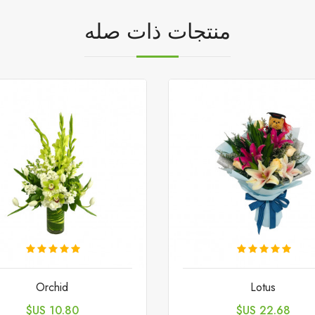
منتجات ذات صله
Orchid
Lotus
السعر
السعر
10.80 US$
22.68 US$