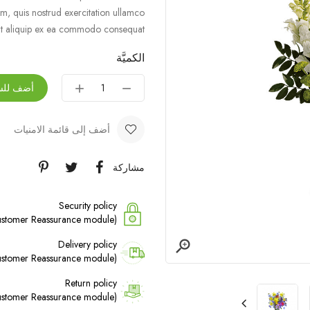
m, quis nostrud exercitation ullamco
 ut aliquip ex ea commodo consequat.
الكميَّة
أضف للس
أضف إلى قائمة الامنيات
مشاركة
Security policy
(edit with the Customer Reassurance module)

Delivery policy
(edit with the Customer Reassurance module)
Return policy
(edit with the Customer Reassurance module)