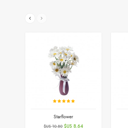
Starflower
السعر
السعر
8.64 US$
10.80 US$