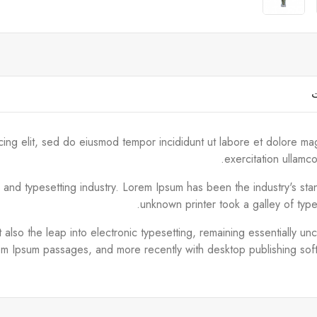
ت
cing elit, sed do eiusmod tempor incididunt ut labore et dolore ma
exercitation ullamc
g and typesetting industry. Lorem Ipsum has been the industry's s
unknown printer took a galley of typ
ut also the leap into electronic typesetting, remaining essentially 
em Ipsum passages, and more recently with desktop publishing sof