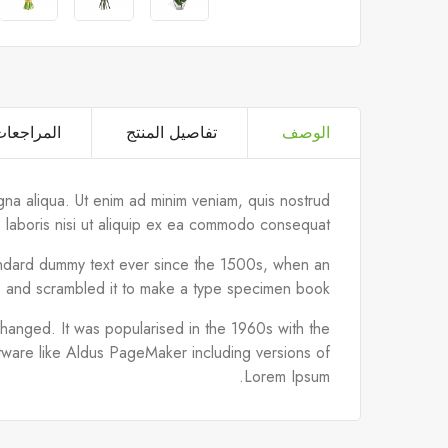
الوصف
تفاصيل المنتج
المراجعا
gna aliqua. Ut enim ad minim veniam, quis nostrud
o laboris nisi ut aliquip ex ea commodo consequat.
tandard dummy text ever since the 1500s, when an
e and scrambled it to make a type specimen book.
unchanged. It was popularised in the 1960s with the
tware like Aldus PageMaker including versions of
Lorem Ipsum.