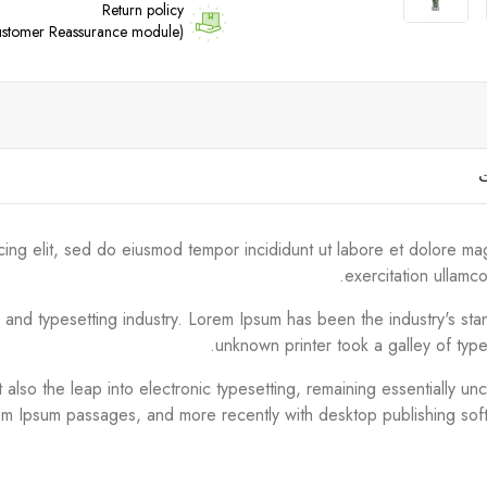
Return policy
(edit with the Customer Reassurance module)
ت
cing elit, sed do eiusmod tempor incididunt ut labore et dolore ma
exercitation ullamc
g and typesetting industry. Lorem Ipsum has been the industry's s
unknown printer took a galley of typ
ut also the leap into electronic typesetting, remaining essentially 
em Ipsum passages, and more recently with desktop publishing sof