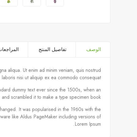
الوصف
تفاصيل المنتج
المراجعا
gna aliqua. Ut enim ad minim veniam, quis nostrud
o laboris nisi ut aliquip ex ea commodo consequat.
tandard dummy text ever since the 1500s, when an
e and scrambled it to make a type specimen book.
unchanged. It was popularised in the 1960s with the
tware like Aldus PageMaker including versions of
Lorem Ipsum.