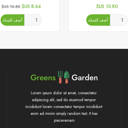
السعر
السعر
السعر
8.64 US$
10.80 US$
10.80 US$
الأساسي
أضف للسلة
أضف للسلة
Lorem ipsum dolor sit amet, consectetur
adipiscing elit, sed do eiusmod tempor
incididunt lorem consectetur tempor incididunt
enim ad minim simply random text. It has
pieceveniam.