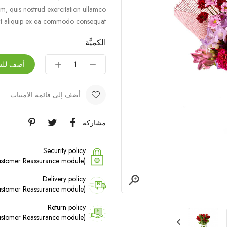
m, quis nostrud exercitation ullamco
 ut aliquip ex ea commodo consequat.
الكميَّة
أضف للس
أضف إلى قائمة الامنيات
مشاركة
Security policy
(edit with the Customer Reassurance module)

Delivery policy
(edit with the Customer Reassurance module)
Return policy
(edit with the Customer Reassurance module)