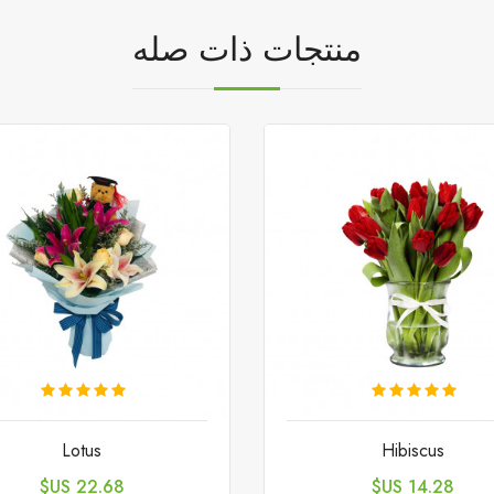
منتجات ذات صله
Lotus
Hibiscus
السعر
السعر
22.68 US$
14.28 US$