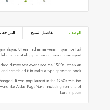
الوصف
تفاصيل المنتج
المراجعا
gna aliqua. Ut enim ad minim veniam, quis nostrud
o laboris nisi ut aliquip ex ea commodo consequat.
tandard dummy text ever since the 1500s, when an
e and scrambled it to make a type specimen book.
unchanged. It was popularised in the 1960s with the
tware like Aldus PageMaker including versions of
Lorem Ipsum.