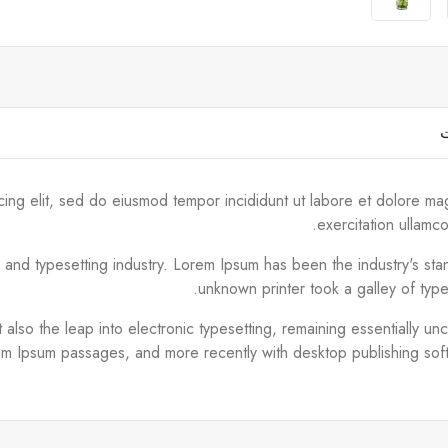
ت
cing elit, sed do eiusmod tempor incididunt ut labore et dolore ma
exercitation ullamc
g and typesetting industry. Lorem Ipsum has been the industry's s
unknown printer took a galley of typ
ut also the leap into electronic typesetting, remaining essentially 
em Ipsum passages, and more recently with desktop publishing sof