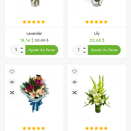
Lavender
Lily
Prix
Prix
Prix
18,14 $
22,68 $
22,68 $
de
Ajouter Au Panier
Ajouter Au Panier
base