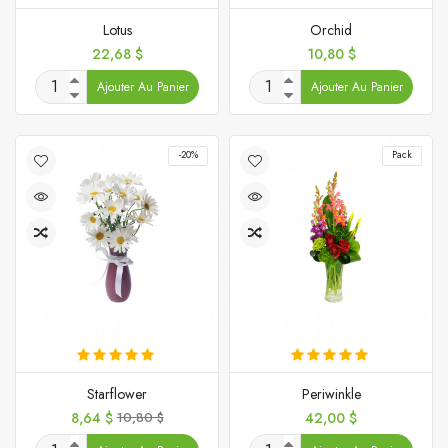
Lotus
Orchid
Prix
Prix
22,68 $
10,80 $
Ajouter Au Panier
Ajouter Au Panier
-20%
Pack
Starflower
Periwinkle
Prix
Prix
Prix
8,64 $
10,80 $
42,00 $
de