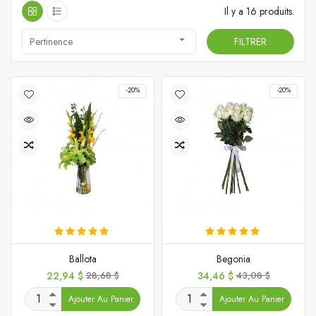
Il y a 16 produits.

Pertinence
FILTRER
-20%
-20%
Ballota
Begonia
Prix
Prix
Prix
Prix
22,94 $
28,68 $
34,46 $
43,08 $
de
de
Ajouter Au Panier
Ajouter Au Panier
base
base