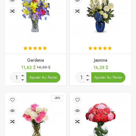
Gardenia
Jasmine
Prix
Prix
Prix
11,42 $
14,28 $
14,28 $
de
Ajouter Au Panier
Ajouter Au Panier
base
-20%