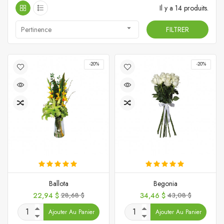
Il y a 14 produits.

Pertinence
FILTRER
-20%
-20%
Ballota
Begonia
Prix
Prix
Prix
Prix
22,94 $
28,68 $
34,46 $
43,08 $
de
de
Ajouter Au Panier
Ajouter Au Panier
base
base