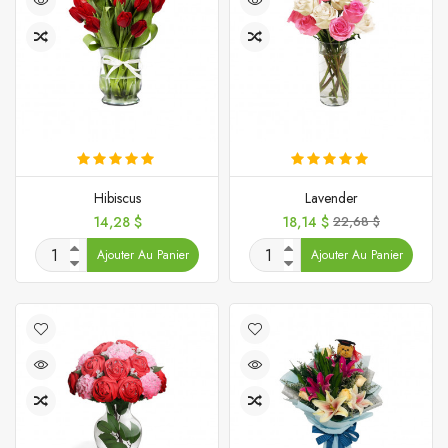
Hibiscus
Lavender
Prix
Prix
Prix
14,28 $
18,14 $
22,68 $
de
Ajouter Au Panier
Ajouter Au Panier
base