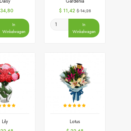
Daisy
Gardenia
ijs
Prijs
Normale
 34,80
$ 11,42
$ 14,28
prijs
In
In
Winkelwagen
Winkelwagen
Lily
Lotus
ijs
Prijs