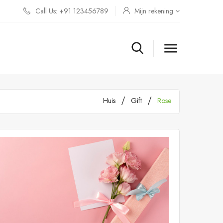
Call Us: +91 123456789
Mijn rekening

Huis
Gift
Rose