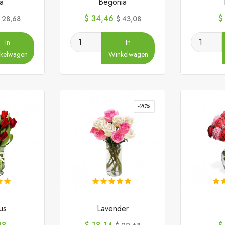
ta
Begonia
ormale
Prijs
Normale
Pr
$ 34,46
$
 28,68
$ 43,08
rijs
prijs
In
In
kelwagen
Winkelwagen
-20%
us
Lavender
Prijs
Normale
Pr