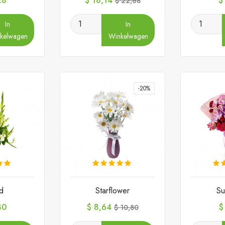
28
$ 18,14
$
$ 22,68
prijs
In
In
kelwagen
Winkelwagen
-20%
d
Starflower
Su
Prijs
Normale
Pr
80
$ 8,64
$
$ 10,80
prijs