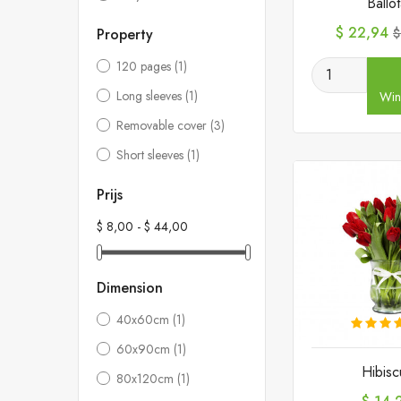
Ballo
Prijs
N
$ 22,94
Property
$
p
120 pages
(1)
Long sleeves
(1)
Win
Removable cover
(3)
Short sleeves
(1)
Prijs
$ 8,00 - $ 44,00
Dimension
40x60cm
(1)
60x90cm
(1)
Hibisc
80x120cm
(1)
Prijs