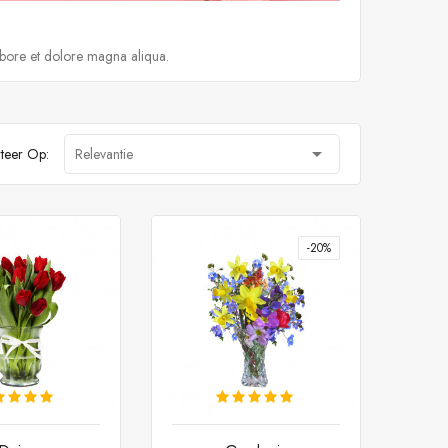
abore et dolore magna aliqua.

teer Op:
Relevantie
-20%