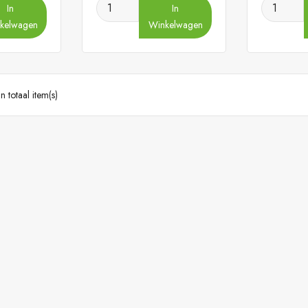
In
In
kelwagen
Winkelwagen
n totaal item(s)