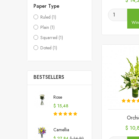
$ 14,
Paper Type
Ruled
(1)
Win
Plain
(1)
Squarred
(1)
Doted
(1)
BESTSELLERS
Rose
Prijs
$ 15,48
Orchi
Prijs
$ 10,
Camellia
Prijs
Normale
$ 27,84
$ 34,80