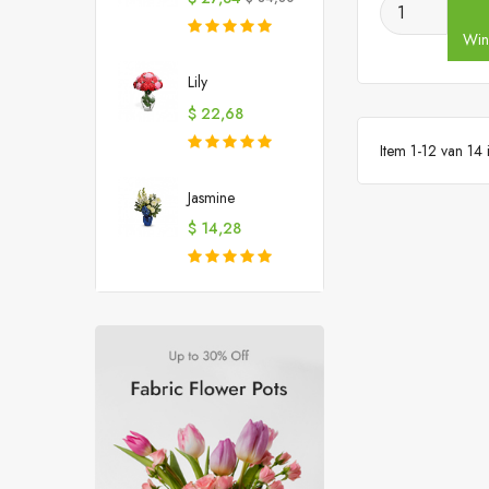
prijs
Win
Lily
Prijs
$ 22,68
Item 1-12 van 14 i
Jasmine
Prijs
$ 14,28