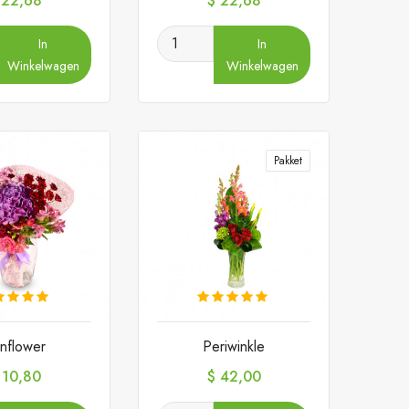
 22,68
$ 22,68
In
In
Winkelwagen
Winkelwagen
Pakket
nflower
Periwinkle
ijs
Prijs
 10,80
$ 42,00