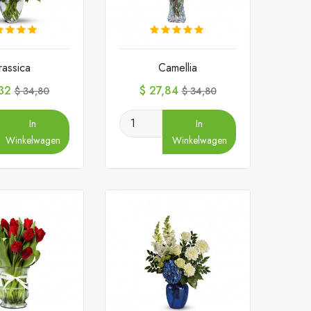
rassica
Camellia
Normale
Prijs
Normale
,32
$ 27,84
$ 34,80
$ 34,80
prijs
prijs
In
In
Winkelwagen
Winkelwagen