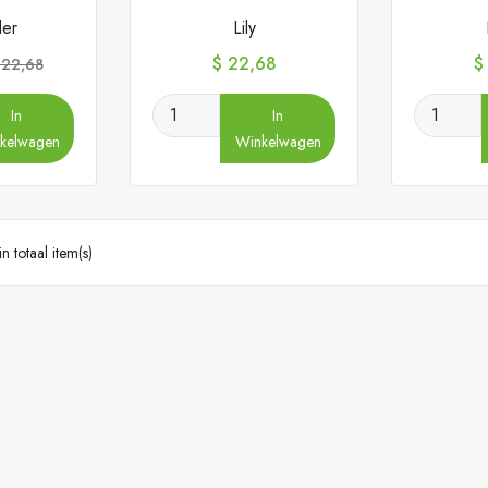
er
Lily
ormale
Prijs
Pr
$ 22,68
$
 22,68
ijs
In
In
kelwagen
Winkelwagen
n totaal item(s)