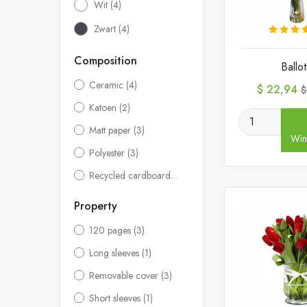
Wit
(4)
Zwart
(4)
Composition
Ballo
Ceramic
(4)
Prijs
N
$ 22,94
$
p
Katoen
(2)
Matt paper
(3)
Win
Polyester
(3)
Recycled cardboard
(3)
Property
120 pages
(3)
Long sleeves
(1)
Removable cover
(3)
Short sleeves
(1)