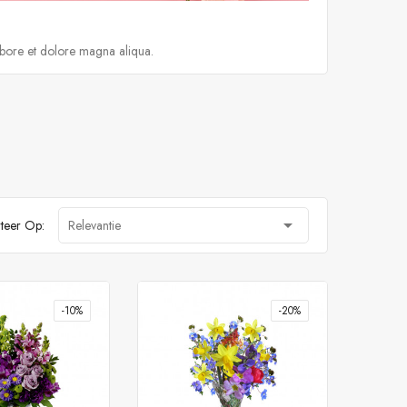
abore et dolore magna aliqua.

teer Op:
Relevantie
-10%
-20%