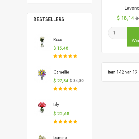
Lavend
Prijs
N
$ 18,14
$
BESTSELLERS
pr
Rose
Win
Prijs
$ 15,48
Item 1-12 van 19 i
Camellia
Prijs
Normale
$ 27,84
$ 34,80
prijs
Lily
Prijs
$ 22,68
Jasmine