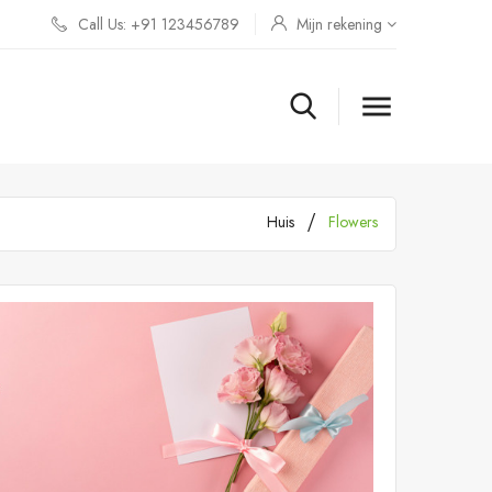
Call Us: +91 123456789
Mijn rekening

Huis
Flowers