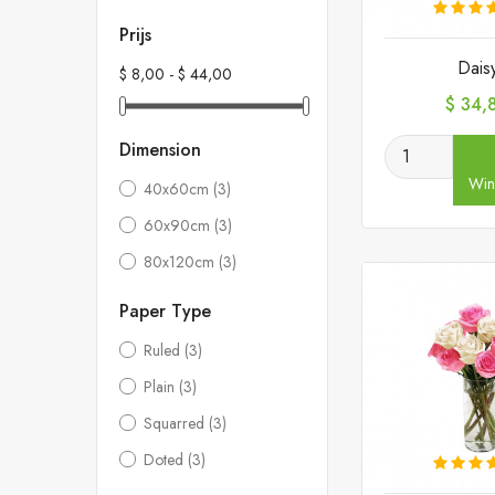
Prijs
Dais
$ 8,00 - $ 44,00
Prijs
$ 34,
Dimension
Win
40x60cm
(3)
60x90cm
(3)
80x120cm
(3)
Paper Type
Ruled
(3)
Plain
(3)
Squarred
(3)
Doted
(3)