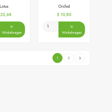
Lotus
Orchid
ijs
Prijs
 22,68
$ 10,80
In
In
Winkelwagen
Winkelwagen

1
2