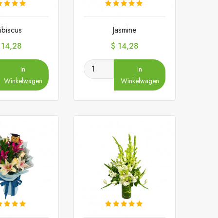
ibiscus
Jasmine
ijs
Prijs
 14,28
$ 14,28
In
In
Winkelwagen
Winkelwagen