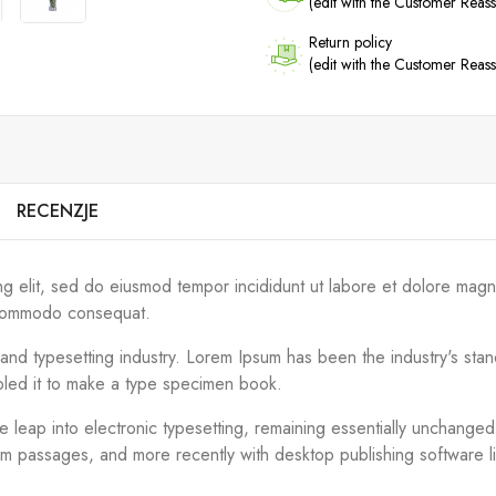
(edit with the Customer Rea
Return policy
(edit with the Customer Rea
RECENZJE
ng elit, sed do eiusmod tempor incididunt ut labore et dolore magn
ea commodo consequat.
g and typesetting industry. Lorem Ipsum has been the industry's s
bled it to make a type specimen book.
the leap into electronic typesetting, remaining essentially unchange
um passages, and more recently with desktop publishing software 