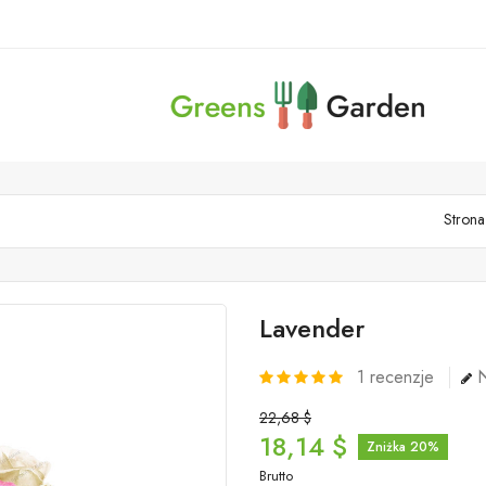
Stron
Lavender
1
recenzje
N
22,68 $
18,14 $
Zniżka 20%
Brutto