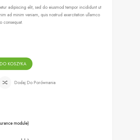
tur adipiscing elit, sed do eiusmod tempor incididunt ut
nim ad minim veniam, quis nostrud exercitation ullamco
do consequat.
 DO KOSZYKA
Dodaj Do Porównania
ssurance module)