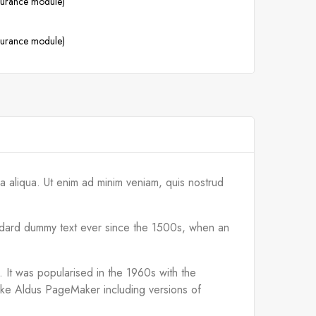
ssurance module)
ssurance module)
a aliqua. Ut enim ad minim veniam, quis nostrud
tandard dummy text ever since the 1500s, when an
d. It was popularised in the 1960s with the
like Aldus PageMaker including versions of