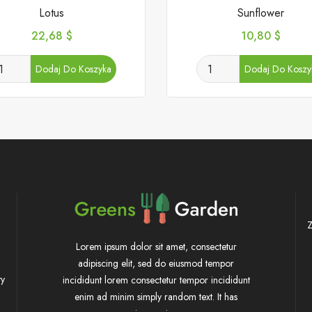
Lotus
Sunflower
Cena
Cena
22,68 $
10,80 $
Dodaj Do Koszyka
Dodaj Do Koszy
Z
Lorem ipsum dolor sit amet, consectetur
adipiscing elit, sed do eiusmod tempor
ty
incididunt lorem consectetur tempor incididunt
enim ad minim simply random text. It has