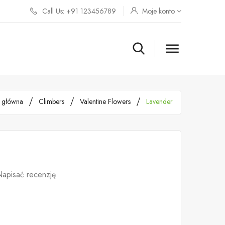
Call Us: +91 123456789
Moje konto

a główna
Climbers
Valentine Flowers
Lavender
apisać recenzję