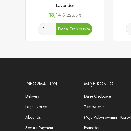
Lavender
Cena
Cena
18,14 $
22,68 $
podstawowa
Dodaj Do Koszyka
INFORMATION
MOJE KONTO
Delivery
Dane Osobowe
Legal Notice
Zamówienia
About Us
Moje Pokwitowania - Korek
Secure Payment
Płatności