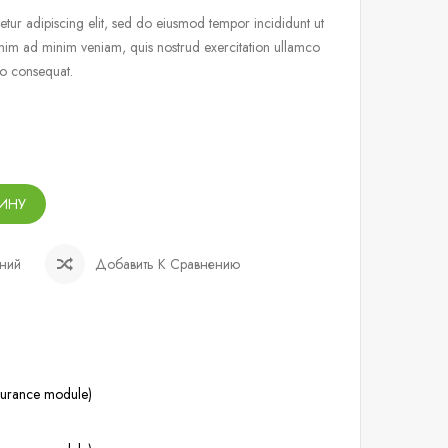
tur adipiscing elit, sed do eiusmod tempor incididunt ut
nim ad minim veniam, quis nostrud exercitation ullamco
do consequat.
ЗИНУ
ний
Добавить К Сравнению
ssurance module)