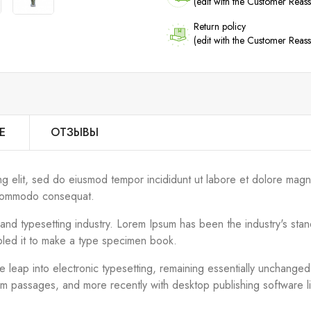
(edit with the Customer Rea
Return policy
(edit with the Customer Rea
Е
ОТЗЫВЫ
ng elit, sed do eiusmod tempor incididunt ut labore et dolore magn
ea commodo consequat.
g and typesetting industry. Lorem Ipsum has been the industry's s
bled it to make a type specimen book.
the leap into electronic typesetting, remaining essentially unchange
um passages, and more recently with desktop publishing software 