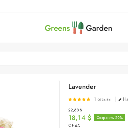
Lavender
1
отзывы
На
22,68 $
18,14 $
Сохранить 20%
С НДС