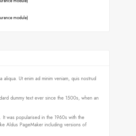
ssurance module)
ssurance module)
a aliqua. Ut enim ad minim veniam, quis nostrud
tandard dummy text ever since the 1500s, when an
d. It was popularised in the 1960s with the
like Aldus PageMaker including versions of