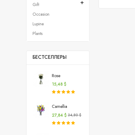

Gift
Occasion
Lupine
Plants
БЕСТСЕЛЛЕРЫ
Rose
Цена
15,48 $
Camellia
Цена
Базовая
27,84 $
34,80 $
цена