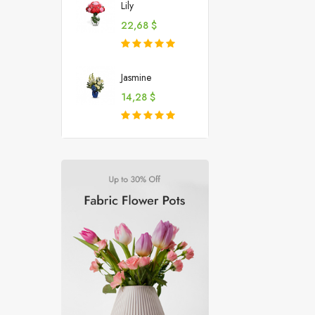
Lily
Цена
22,68 $
Jasmine
Цена
14,28 $