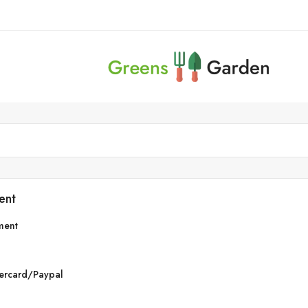
ent
ment
tercard/Paypal