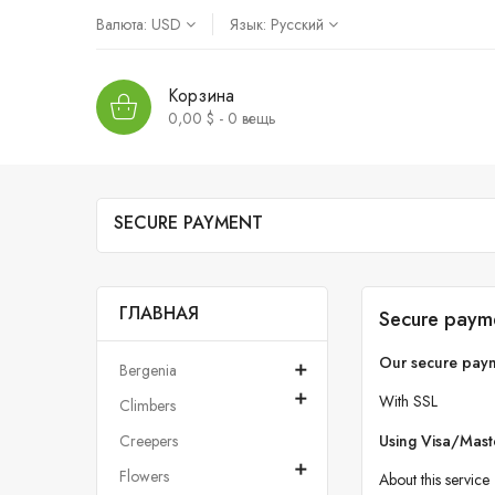
Валюта:
USD
Язык:
Русский
Корзина
0,00 $ - 0
вещь
SECURE PAYMENT
ГЛАВНАЯ
Secure paym
Our secure pay
Bergenia


With SSL
Climbers
Creepers
Using Visa/Mas

Flowers
About this service