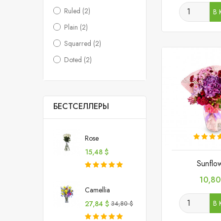
Ruled
(2)
В 
Plain
(2)
Squarred
(2)
Doted
(2)
БЕСТСЕЛЛЕРЫ
Rose
Цена
15,48 $
Sunflo
Цена
10,80
Camellia
В 
Цена
Базовая
27,84 $
34,80 $
цена