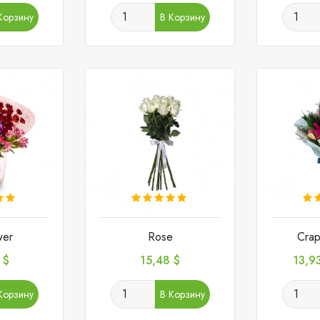
Корзину
В Корзину
wer
Rose
Crap
Цена
Цен
 $
15,48 $
13,9
Корзину
В Корзину