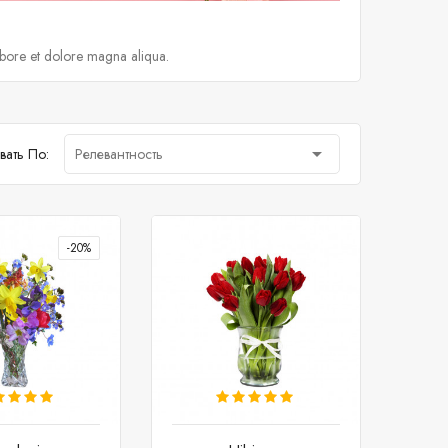
abore et dolore magna aliqua.

вать По:
Релевантность
-20%