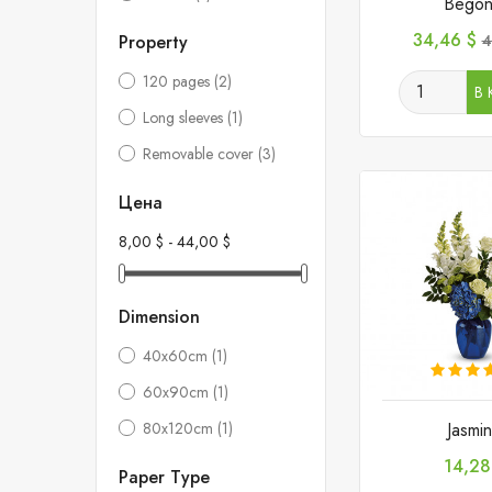
Begon
Цена
Б
34,46 $
Property
4
ц
120 pages
(2)
В 
Long sleeves
(1)
Removable cover
(3)
Цена
8,00 $ - 44,00 $
Dimension
40x60cm
(1)
60x90cm
(1)
Jasmi
80x120cm
(1)
Цена
14,28
Paper Type