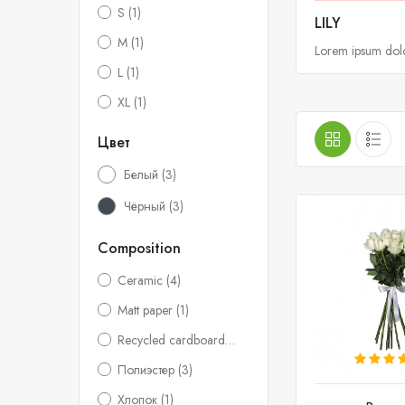
S
(1)
LILY
M
(1)
Lorem ipsum dolor
L
(1)
XL
(1)
Цвет
Белый
(3)
Чёрный
(3)
Composition
Ceramic
(4)
Matt paper
(1)
Recycled cardboard
(2)
Полиэстер
(3)
Хлопок
(1)