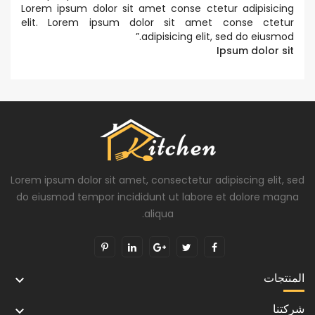
Lorem ipsum dolor sit amet conse ctetur adipisicing
elit. Lorem ipsum dolor sit amet conse ctetur
”
adipisicing elit, sed do eiusmod.
Ipsum dolor sit
Lorem ipsum dolor sit amet, consectetur adipiscing elit, sed
do eiusmod tempor incididunt ut labore et dolore magna
aliqua.
المنتجات

شركتنا
