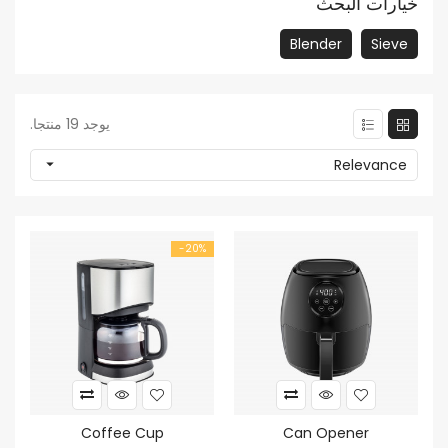
خيارات البحث
Blender
Sieve
يوجد 19 منتجا.

Relevance
‎-20%
Coffee Cup
Can Opener