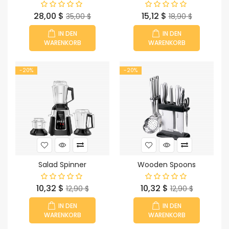
Preis
Verkaufspreis
Preis
Verkaufspreis
28,00 $
15,12 $
35,00 $
18,90 $
IN DEN
IN DEN
WARENKORB
WARENKORB
-20%
-20%
Salad Spinner
Wooden Spoons
Preis
Verkaufspreis
Preis
Verkaufspreis
10,32 $
10,32 $
12,90 $
12,90 $
IN DEN
IN DEN
WARENKORB
WARENKORB