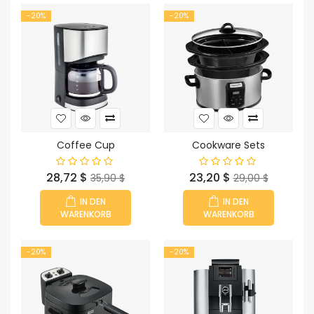
-20%
-20%
Coffee Cup
Cookware Sets
Preis
Verkaufspreis
Preis
Verkaufspreis
28,72 $
23,20 $
35,90 $
29,00 $
IN DEN
IN DEN
WARENKORB
WARENKORB
-20%
-20%