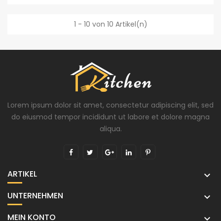
1 - 10 von 10 Artikel(n)
Lorem ipsum dolor sit amet, consectetur adipiscing elit, sed
do eiusmod tempor incididunt ut labore et dolore magna
aliqua.
ARTIKEL

UNTERNEHMEN

MEIN KONTO
