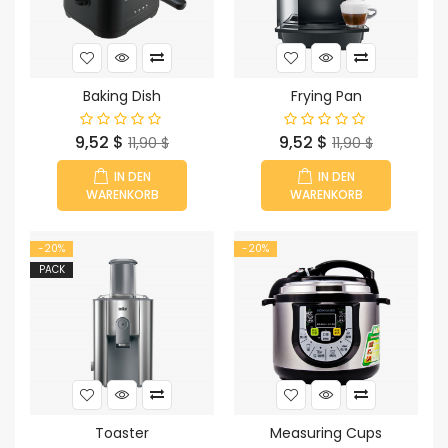
Baking Dish
Frying Pan
Preis
Verkaufspreis
Preis
Verkaufspreis
9,52 $
9,52 $
11,90 $
11,90 $
IN DEN
IN DEN
WARENKORB
WARENKORB
-20%
-20%
PACK
Toaster
Measuring Cups