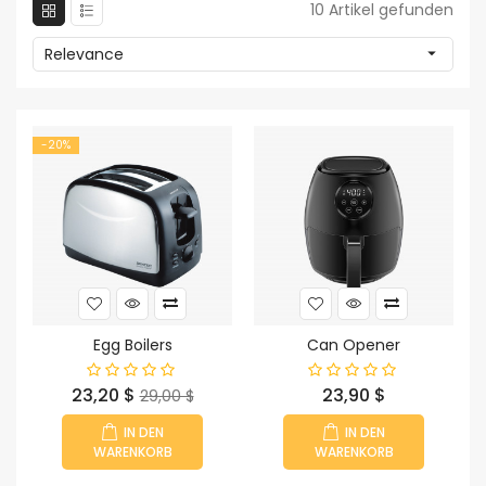
10 Artikel gefunden
Relevance

-20%
Egg Boilers
Can Opener
Preis
Verkaufspreis
Preis
23,20 $
23,90 $
29,00 $
IN DEN
IN DEN
WARENKORB
WARENKORB