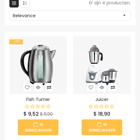
Er zijn 4 producten.
Relevance

-20%
Fish Turner
Juicer
Prijs
Normale
Prijs
$ 9,52
$ 18,90
$ 11,90
prijs
IN
IN
WINKELWAGEN
WINKELWAGEN