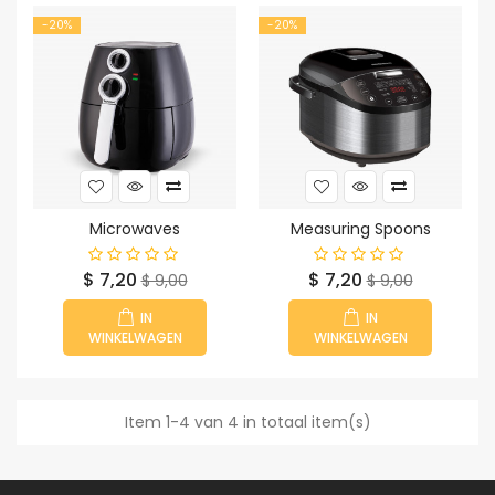
-20%
-20%
Microwaves
Measuring Spoons
Prijs
Normale
Prijs
Normale
$ 7,20
$ 7,20
$ 9,00
$ 9,00
prijs
prijs
IN
IN
WINKELWAGEN
WINKELWAGEN
Item 1-4 van 4 in totaal item(s)