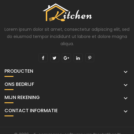
Lorem ipsum dolor sit amet, consectetur adipiscing elit, sed
do eiusmod tempor incididunt ut labore et dolore magna
aliqua.
PRODUCTEN

ONS BEDRIJF

MIJN REKENING

CONTACT INFORMATIE
