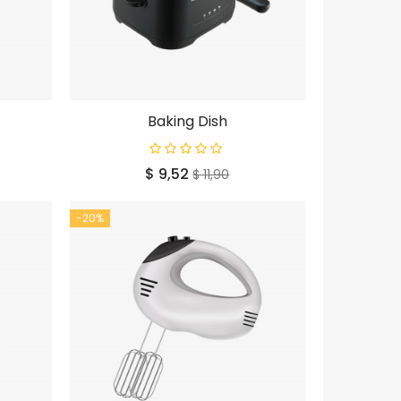
Baking Dish
e
Prijs
Normale
$ 9,52
$ 11,90
prijs
-20%