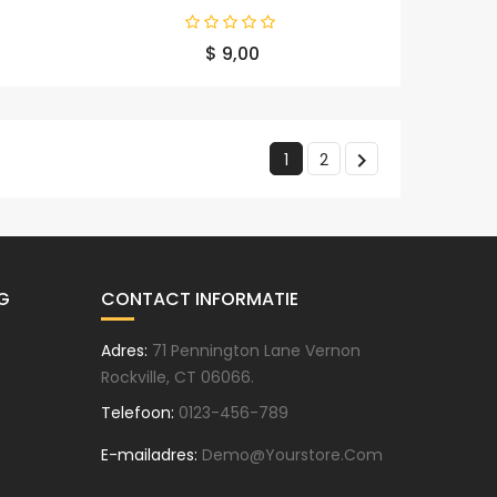
e
Prijs
$ 9,00

1
2
G
CONTACT INFORMATIE
Adres:
71 Pennington Lane Vernon
Rockville, CT 06066.
Telefoon:
0123-456-789
E-mailadres:
Demo@yourstore.com