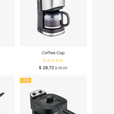
Coffee Cup
Prijs
Normale
$ 28,72
$ 35,90
prijs
-20%