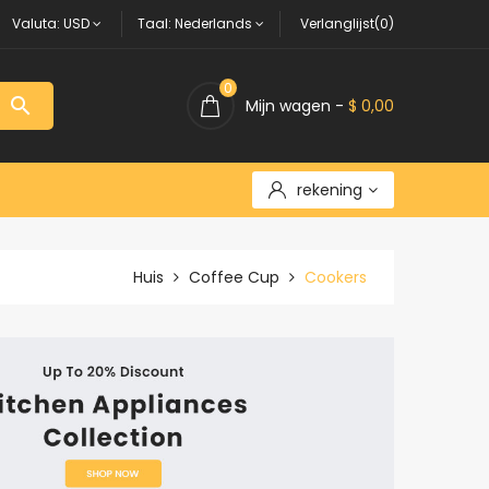
Valuta:
USD
Taal:
Nederlands
Verlanglijst(0)
0

Mijn wagen -
$ 0,00
rekening
Huis
Coffee Cup
Cookers