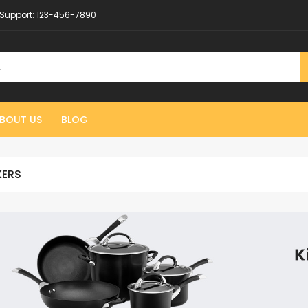
Support:
123-456-7890
BOUT US
BLOG
ERS