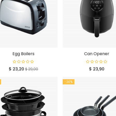
Egg Boilers
Can Opener
Prijs
Normale
Prijs
$ 23,20
$ 23,90
$ 29,00
prijs
-20%