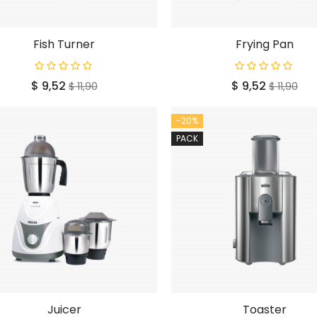
Fish Turner
Frying Pan
Prijs
Normale
Prijs
Normale
$ 9,52
$ 9,52
$ 11,90
$ 11,90
prijs
prijs
-20%
PACK
Juicer
Toaster