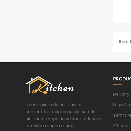
Item 1
PRODU
Delivery
Lorem ipsum dolor sit amet,
Legal No
consectetur adipiscing elit, sed do
Terms A
eiusmod tempor incididunt ut labore
et dolore magna aliqua.
Of Use