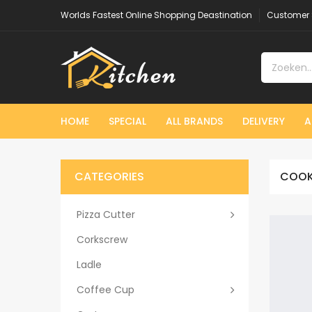
Worlds Fastest Online Shopping Deastination
Customer 
HOME
SPECIAL
ALL BRANDS
DELIVERY
A
CATEGORIES
COOK
Pizza Cutter
Corkscrew
Ladle
Coffee Cup