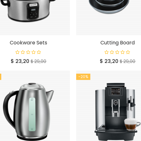
Cookware Sets
Cutting Board
Prijs
Normale
Prijs
Normal
$ 23,20
$ 23,20
$ 29,00
$ 29,00
prijs
prijs
-20%