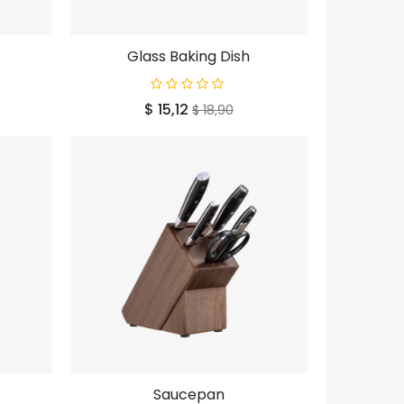
Glass Baking Dish
Prijs
Normale
$ 15,12
$ 18,90
prijs
Saucepan