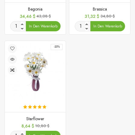
Begonia
Brassica
Preis
Verkaufspreis
Preis
Verkaufspreis
34,46 $
43,08 $
31,32 $
34,80 $
In Den Warenkorb
In Den Warenkorb
-20%
Starflower
Preis
Verkaufspreis
8,64 $
10,80 $