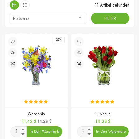
11 Artikel gefunden

Relevanz
FILTER
-20%
Gardenia
Hibiscus
Preis
Verkaufspreis
Preis
11,42 $
14,28 $
14,28 $
In Den Warenkorb
In Den Warenkorb