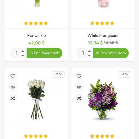
Periwinkle
White Frangipani
Preis
Preis
Verkaufspreis
42,00 $
13,34 $
16,68 $
In Den Warenkorb
In Den Warenkorb
-20%
-10%