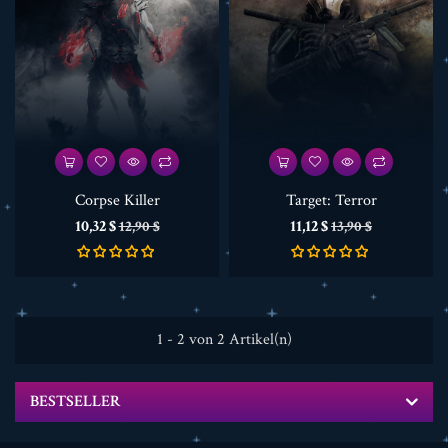
Corpse Killer
Target: Terror
Preis
Verkaufspreis
Preis
Verkaufspreis
10,32 $
11,12 $
12,90 $
13,90 $
1 - 2 von 2 Artikel(n)
BESTSELLER