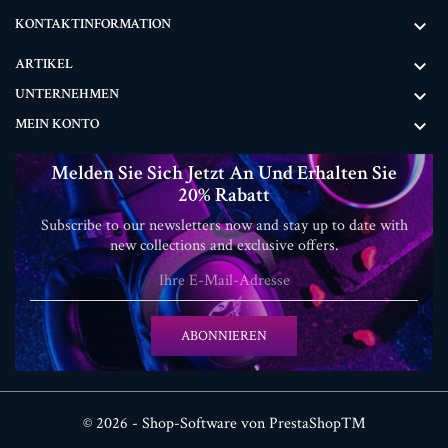
KONTAKTINFORMATION

ARTIKEL

UNTERNEHMEN

MEIN KONTO

Melden Sie Sich Jetzt An Und Erhalten Sie
20% Rabatt
Subscribe to our newsletters now and stay up to date with
new collections and exclusive offers.
ABONNIEREN
© 2026 - Shop-Software von PrestaShop™