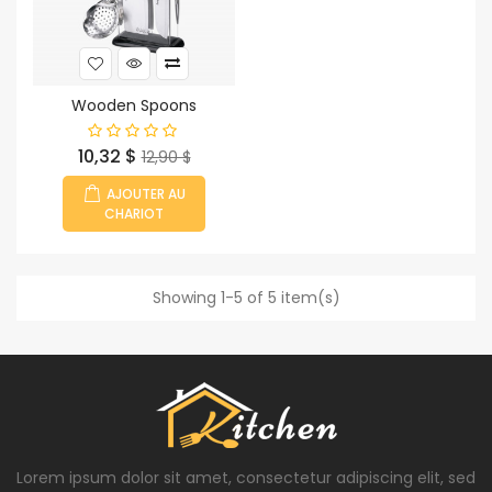
Wooden Spoons
Prix
Prix
10,32 $
12,90 $
habituel
AJOUTER AU
CHARIOT
Showing 1-5 of 5 item(s)
Lorem ipsum dolor sit amet, consectetur adipiscing elit, sed