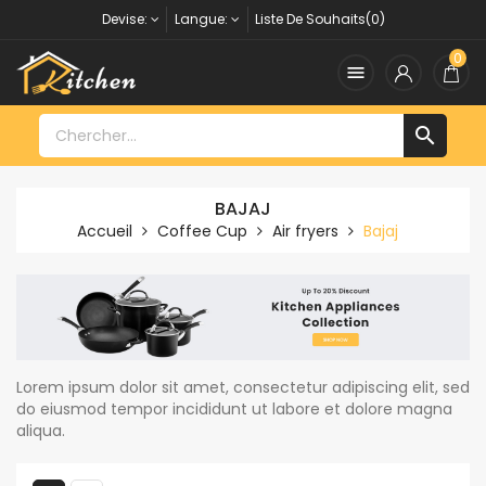
Devise:
Langue:
Liste De Souhaits(0)
0


BAJAJ
Accueil
Coffee Cup
Air fryers
Bajaj
Lorem ipsum dolor sit amet, consectetur adipiscing elit, sed
do eiusmod tempor incididunt ut labore et dolore magna
aliqua.