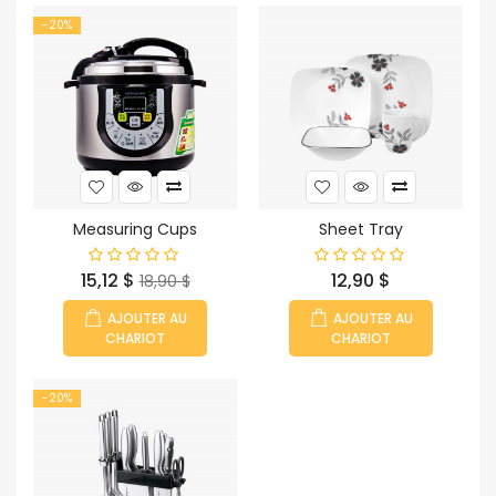
-20%
Measuring Cups
Sheet Tray
Prix
Prix
Prix
15,12 $
12,90 $
18,90 $
habituel
AJOUTER AU
AJOUTER AU
CHARIOT
CHARIOT
-20%