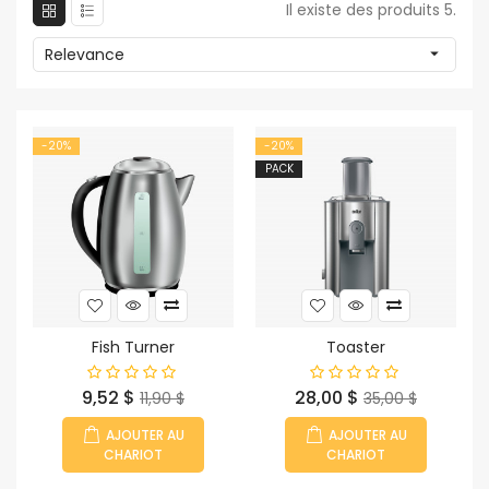
Il existe des produits 5.
Relevance

-20%
-20%
PACK
Fish Turner
Toaster
Prix
Prix
Prix
Prix
9,52 $
28,00 $
11,90 $
35,00 $
habituel
habituel
AJOUTER AU
AJOUTER AU
CHARIOT
CHARIOT