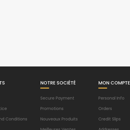
TS
NOTRE SOCIÉTÉ
MON COMPTE
Secure Payment
Personal Info
tice
Promotions
Orders
nd Conditions
Nouveaux Produits
Credit Slips
Meilleures Ventes
Addresses