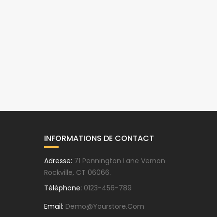
INFORMATIONS DE CONTACT
Adresse:
71 Pennington Lane Vernon
Rockville, CT 06066.
Téléphone:
0123-456-789
Email:
Demo@yourstore.com