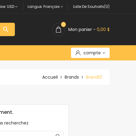
ise:
USD
Langue:
Français
Liste De Souhaits(0)
0

Mon panier -
0,00 $
compte
Accueil
Brands
Brand01
ement.
us recherchez