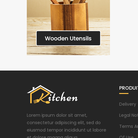
PRODUI
Delivery
Lorem ipsum dolor sit amet,
Legal No
consectetur adipiscing elit, sed do
Terms A
eiusmod tempor incididunt ut labore
et dolore magna aliqua.
Of Use