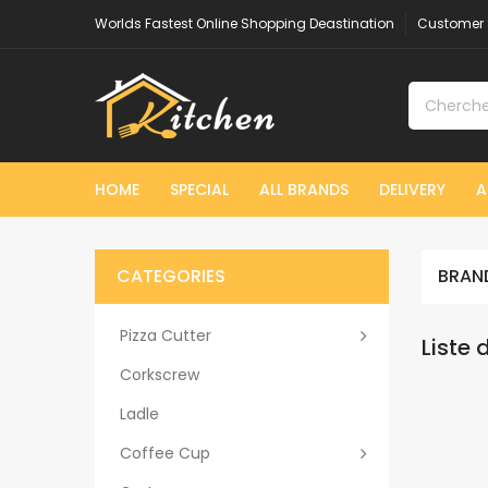
Worlds Fastest Online Shopping Deastination
Customer 
HOME
SPECIAL
ALL BRANDS
DELIVERY
A
CATEGORIES
BRAN
Pizza Cutter
Liste
Corkscrew
Ladle
Coffee Cup