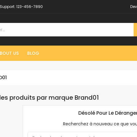
Support:
123-456-7890
Dev
BOUT US
BLOG
D01
 des produits par marque Brand01
Désolé Pour Le Dérang
Recherchez à nouveau ce que vo