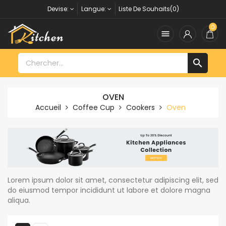
Devise:
Langue:
Liste De Souhaits(0)
0


OVEN
Accueil
Coffee Cup
Cookers
Oven
Lorem ipsum dolor sit amet, consectetur adipiscing elit, sed
do eiusmod tempor incididunt ut labore et dolore magna
aliqua.