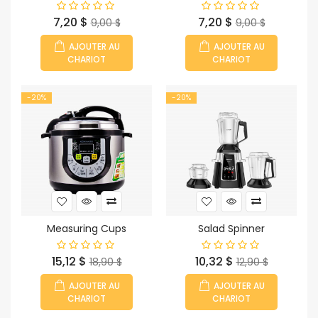
Prix
Prix
Prix
Prix
7,20 $
7,20 $
9,00 $
9,00 $
habituel
habituel
AJOUTER AU
AJOUTER AU
CHARIOT
CHARIOT
-20%
-20%
Measuring Cups
Salad Spinner
Prix
Prix
Prix
Prix
15,12 $
10,32 $
18,90 $
12,90 $
habituel
habituel
AJOUTER AU
AJOUTER AU
CHARIOT
CHARIOT