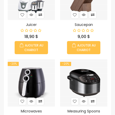
Juicer
Saucepan
Prix
Prix
18,90 $
9,00 $
AJOUTER AU
AJOUTER AU
CHARIOT
CHARIOT
-20%
-20%
Microwaves
Measuring Spoons