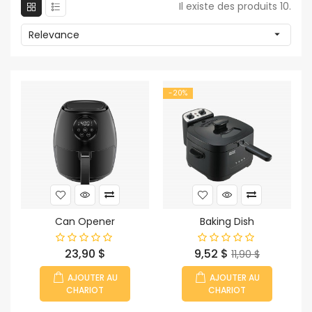
Il existe des produits 10.
Relevance

-20%
Can Opener
Baking Dish
Prix
Prix
Prix
23,90 $
9,52 $
11,90 $
habituel
AJOUTER AU
AJOUTER AU
CHARIOT
CHARIOT