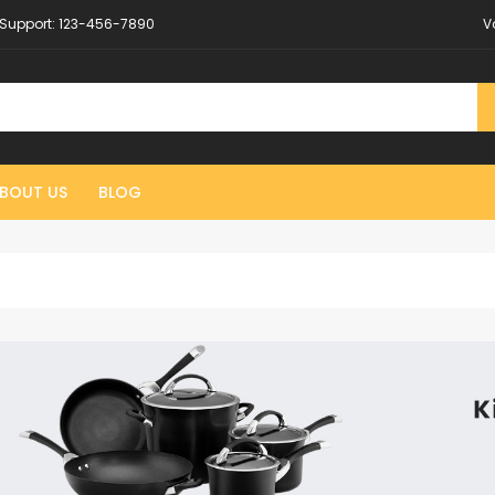
Support:
123-456-7890
V
BOUT US
BLOG