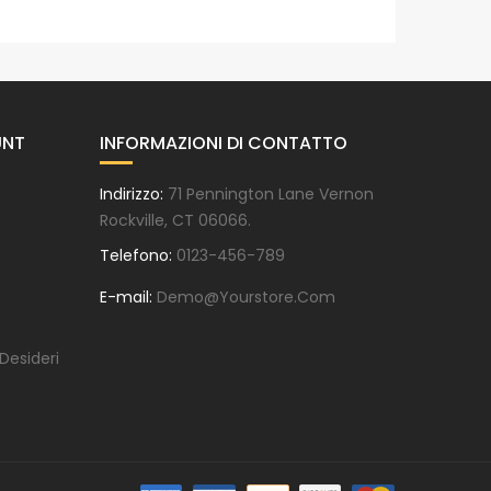
UNT
INFORMAZIONI DI CONTATTO
Indirizzo:
71 Pennington Lane Vernon
Rockville, CT 06066.
Telefono:
0123-456-789
E-mail:
Demo@yourstore.com
 Desideri