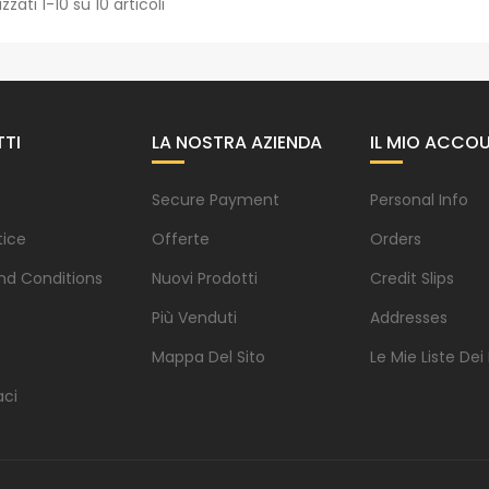
izzati 1-10 su 10 articoli
TI
LA NOSTRA AZIENDA
IL MIO ACCO
Secure Payment
Personal Info
tice
Offerte
Orders
nd Conditions
Nuovi Prodotti
Credit Slips
Più Venduti
Addresses
s
Mappa Del Sito
Le Mie Liste Dei
aci