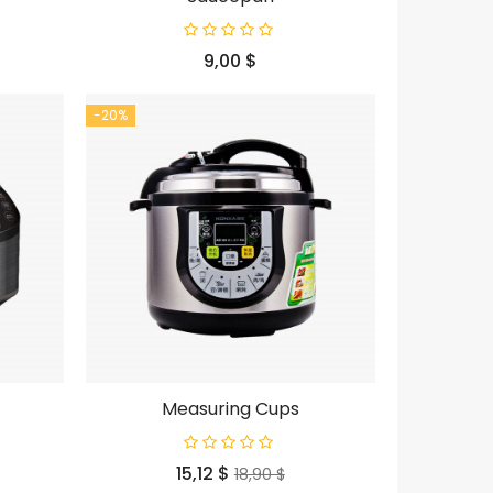
Prezzo
9,00 $
-20%
Measuring Cups
Prezzo
Prezzo
15,12 $
18,90 $
base