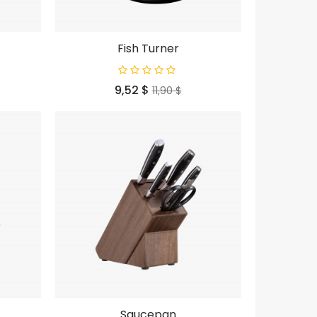
Fish Turner
Prezzo
Prezzo
9,52 $
11,90 $
base
Saucepan