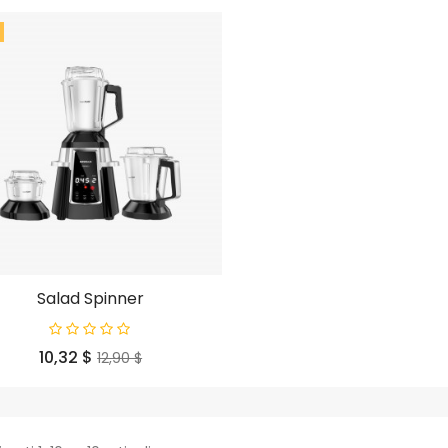
Salad Spinner
Prezzo
Prezzo
10,32 $
12,90 $
base