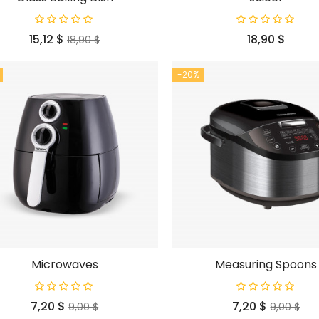
Prezzo
Prezzo
Prezzo
15,12 $
18,90 $
18,90 $
base
-20%
Microwaves
Measuring Spoons
Prezzo
Prezzo
Prezzo
Prezzo
7,20 $
7,20 $
9,00 $
9,00 $
base
base