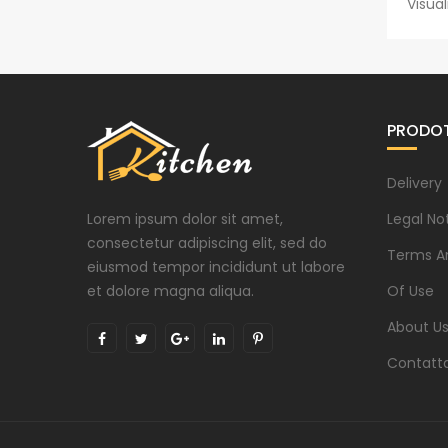
Visual
PRODOT
Delivery
Lorem ipsum dolor sit amet,
Legal No
consectetur adipiscing elit, sed do
Terms A
eiusmod tempor incididunt ut labore
et dolore magna aliqua.
Of Use
About U
Contatt