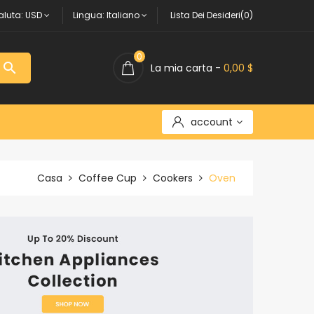
aluta:
USD
Lingua:
Italiano
Lista Dei Desideri(0)
0

La mia carta -
0,00 $
account
Casa
Coffee Cup
Cookers
Oven