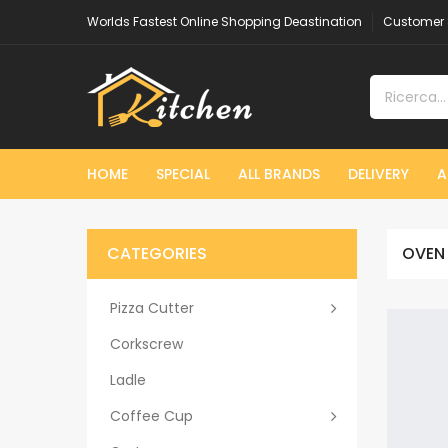
Worlds Fastest Online Shopping Deastination
Customer 
HOME
SPECIAL
ALL BRANDS
DELIVERY
A
CATEGORIES
OVEN
Pizza Cutter
Corkscrew
Ladle
Coffee Cup