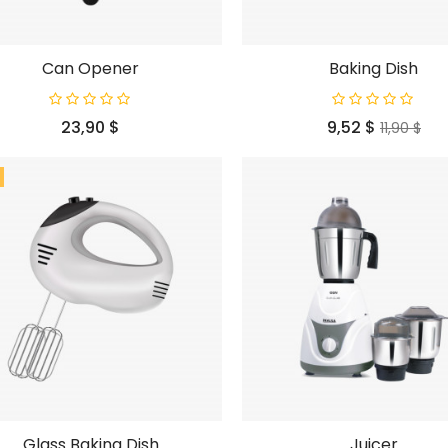
Can Opener
Baking Dish
Prezzo
Prezzo
Prezzo
23,90 $
9,52 $
11,90 $
base
Glass Baking Dish
Juicer