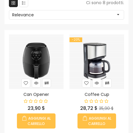
Ci sono 8 prodotti.
Relevance

-20%
Can Opener
Coffee Cup
Prezzo
Prezzo
Prezzo
23,90 $
28,72 $
35,90 $
base
AGGIUNGI AL
AGGIUNGI AL
CARRELLO
CARRELLO