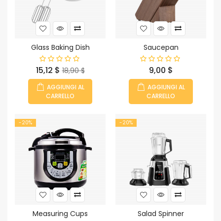
Glass Baking Dish
Saucepan
Prezzo
Prezzo
Prezzo
15,12 $
9,00 $
18,90 $
base
AGGIUNGI AL
AGGIUNGI AL
CARRELLO
CARRELLO
-20%
-20%
Measuring Cups
Salad Spinner