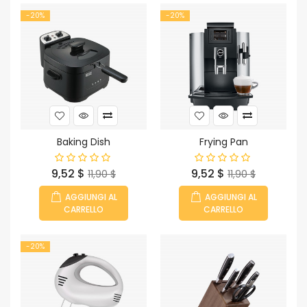
-20%
-20%
Baking Dish
Frying Pan
Prezzo
Prezzo
Prezzo
Prezzo
9,52 $
9,52 $
11,90 $
11,90 $
base
base
AGGIUNGI AL
AGGIUNGI AL
CARRELLO
CARRELLO
-20%