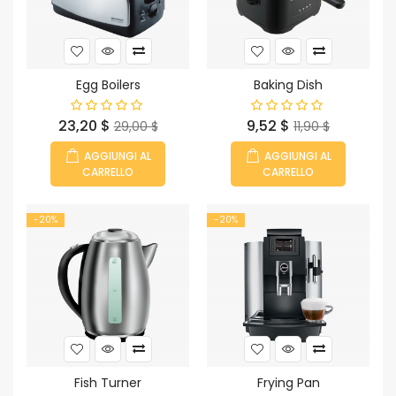
Egg Boilers
Baking Dish
Prezzo
Prezzo
Prezzo
Prezzo
23,20 $
9,52 $
29,00 $
11,90 $
base
base
AGGIUNGI AL
AGGIUNGI AL
CARRELLO
CARRELLO
-20%
-20%
Fish Turner
Frying Pan