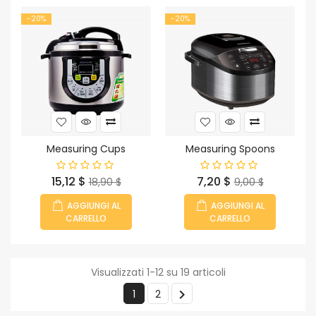
-20%
-20%
Measuring Cups
Measuring Spoons
Prezzo
Prezzo
Prezzo
Prezzo
15,12 $
7,20 $
18,90 $
9,00 $
base
base
AGGIUNGI AL
AGGIUNGI AL
CARRELLO
CARRELLO
Visualizzati 1-12 su 19 articoli

1
2