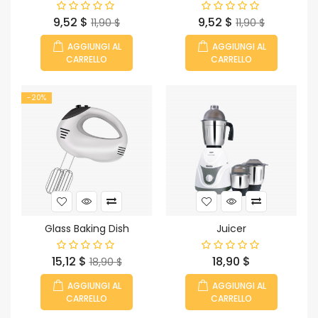
Prezzo
Prezzo
Prezzo
Prezzo
9,52 $
9,52 $
11,90 $
11,90 $
base
base
AGGIUNGI AL
AGGIUNGI AL
CARRELLO
CARRELLO
-20%
Glass Baking Dish
Juicer
Prezzo
Prezzo
Prezzo
15,12 $
18,90 $
18,90 $
base
AGGIUNGI AL
AGGIUNGI AL
CARRELLO
CARRELLO