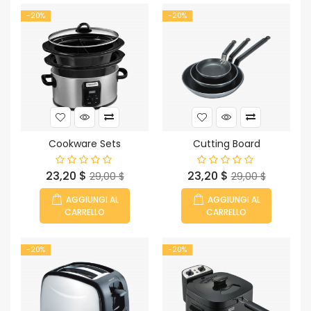
-20%
-20%
Cookware Sets
Cutting Board
Prezzo
Prezzo
Prezzo
Prezzo
23,20 $
23,20 $
29,00 $
29,00 $
base
base
AGGIUNGI AL
AGGIUNGI AL
CARRELLO
CARRELLO
-20%
-20%