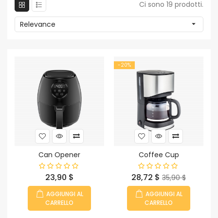
Ci sono 19 prodotti.
Relevance

-20%
Can Opener
Coffee Cup
Prezzo
Prezzo
Prezzo
23,90 $
28,72 $
35,90 $
base
AGGIUNGI AL
AGGIUNGI AL
CARRELLO
CARRELLO