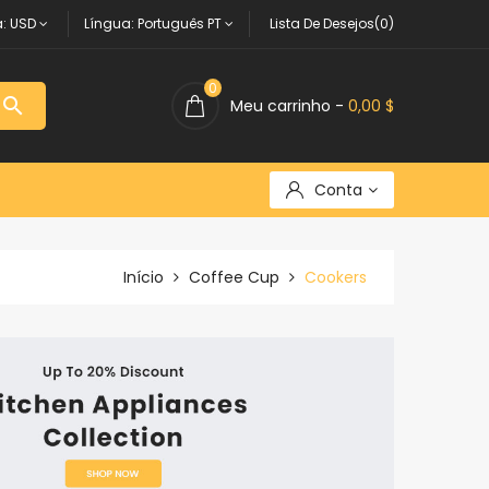
:
USD
Língua:
Português PT
Lista De Desejos(0)
0

Meu carrinho -
0,00 $
Conta
Início
Coffee Cup
Cookers