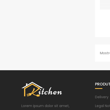
Mostr
PRODU
Delivery
Lorem ipsum dolor sit amet,
Legal No