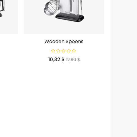
Wooden Spoons
Preço
Preço
10,32 $
12,90 $
normal