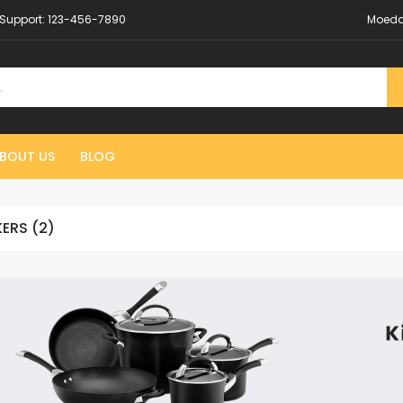
Support:
123-456-7890
Moeda
BOUT US
BLOG
ERS (2)