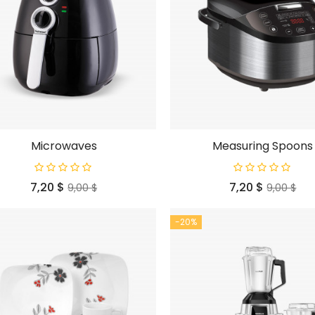
Microwaves
Measuring Spoons
Preço
Preço
Preço
Preço
7,20 $
7,20 $
9,00 $
9,00 $
normal
normal
-20%