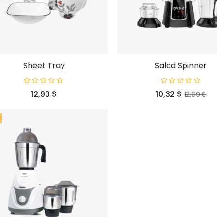
Sheet Tray
Salad Spinner
Preço
Preço
Preço
12,90 $
10,32 $
12,90 $
normal