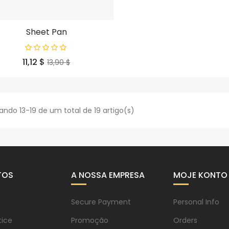
Sheet Pan
Preço
Preço
11,12 $
13,90 $
normal
ando 13-19 de um total de 19 artigo(s)
TOS
A NOSSA EMPRESA
MOJE KONTO
Secure Payment
Personal Info
tice
Promoção
Orders