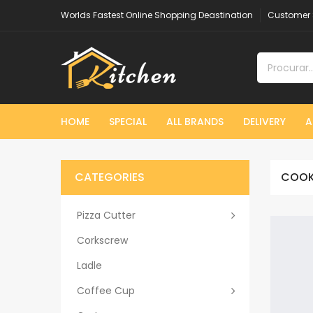
Worlds Fastest Online Shopping Deastination
Customer 
HOME
SPECIAL
ALL BRANDS
DELIVERY
A
CATEGORIES
COOK
Pizza Cutter
Corkscrew
Ladle
Coffee Cup