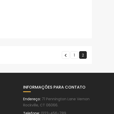

1
2
INFORMAÇÕES PARA CONTATO
Endereço:
71 Pennington Lane Vernon
Rockville, CT 06066.
Telefone:
0123-456-789