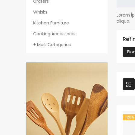
Graters
Whisks
Lorem ip
aliqua.
Kitchen Furniture
Cooking Accessories
Refi
+ Mais Categorias
Flo
-20%