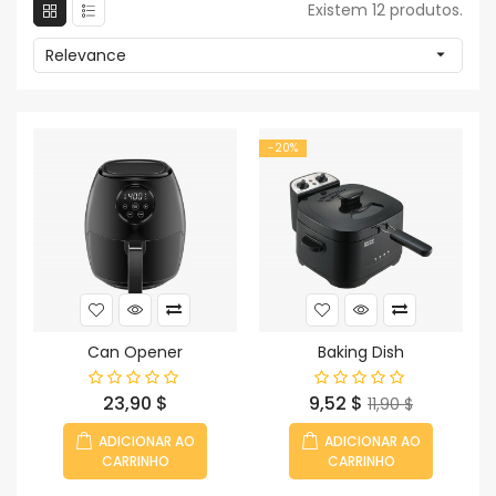
Existem 12 produtos.
Relevance

-20%
Can Opener
Baking Dish
Preço
Preço
Preço
23,90 $
9,52 $
11,90 $
normal
ADICIONAR AO
ADICIONAR AO
CARRINHO
CARRINHO