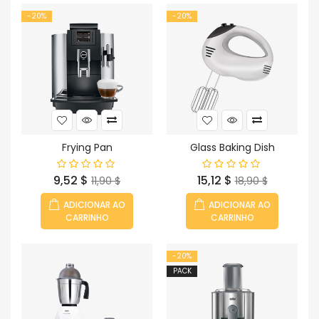
-20%
-20%
Frying Pan
Glass Baking Dish
Preço
Preço
Preço
Preço
9,52 $
15,12 $
11,90 $
18,90 $
normal
normal
ADICIONAR AO
ADICIONAR AO
CARRINHO
CARRINHO
-20%
PACK