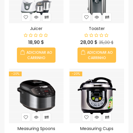
Juicer
Toaster
Preço
Preço
Preço
18,90 $
28,00 $
35,00 $
normal
ADICIONAR AO
ADICIONAR AO
CARRINHO
CARRINHO
-20%
-20%
Measuring Spoons
Measuring Cups