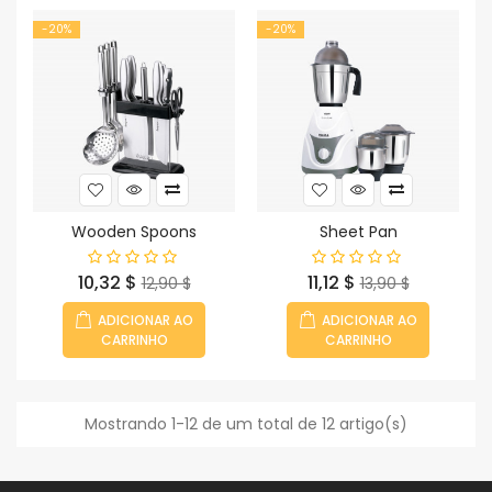
-20%
-20%
Wooden Spoons
Sheet Pan
Preço
Preço
Preço
Preço
10,32 $
11,12 $
12,90 $
13,90 $
normal
normal
ADICIONAR AO
ADICIONAR AO
CARRINHO
CARRINHO
Mostrando 1-12 de um total de 12 artigo(s)