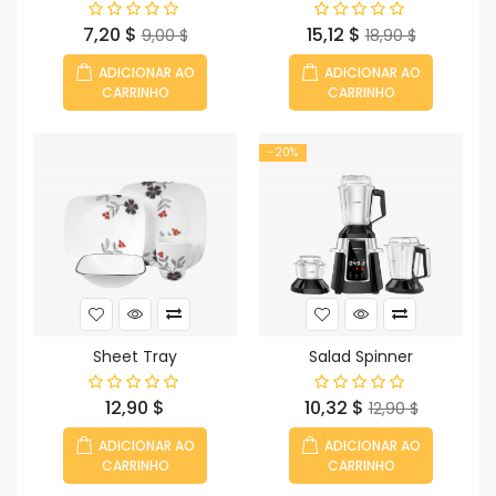
Preço
Preço
Preço
Preço
7,20 $
15,12 $
9,00 $
18,90 $
normal
normal
ADICIONAR AO
ADICIONAR AO
CARRINHO
CARRINHO
-20%
Sheet Tray
Salad Spinner
Preço
Preço
Preço
12,90 $
10,32 $
12,90 $
normal
ADICIONAR AO
ADICIONAR AO
CARRINHO
CARRINHO