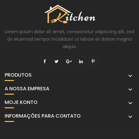
Lorem ipsum dolor sit amet, consectetur adipiscing elit, sed
do eiusmod tempor incididunt ut labore et dolore magna
aliqua.
PRODUTOS

A NOSSA EMPRESA

MOJE KONTO

INFORMAÇÕES PARA CONTATO
